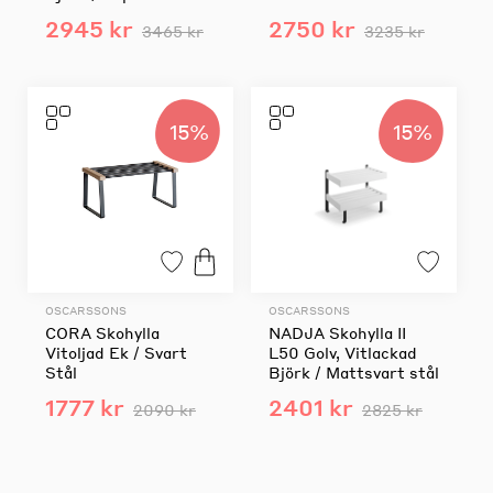
2945 kr
2750 kr
3465 kr
3235 kr
15%
15%
OSCARSSONS
OSCARSSONS
CORA Skohylla
NADJA Skohylla II
Vitoljad Ek / Svart
L50 Golv, Vitlackad
Stål
Björk / Mattsvart stål
1777 kr
2401 kr
2090 kr
2825 kr