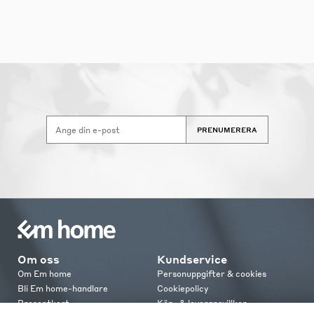
PRENUMERERA
Om oss
Kundservice
Om Em home
Personuppgifter & cookies
Bli Em home-handlare
Cookiepolicy
Presentkort
Köp- & leveransvillkor