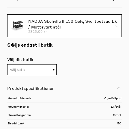
NADJA Skohylla II L50 Golv, Svartbetsad Ek
/ Mattsvart stål
2825.00 kr
S�ljs endast i butik
Välj din butik
Välj butik
Produktspecifikationer
Huvudutförande
Oljad/slipad
Huvudmaterial
Ek/stål
Huvudfärgnamn
Svart
Bredd (cm)
50