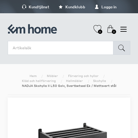
Kundtjänst
Kundklubb
Logga in
0
0
Hem
Möbler
Förvaring och hyllor
Kläd och hallförvaring
Hallmöbler
Skohylla
NADJA Skohylla II L50 Golv, Svartbetsad Ek / Mattsvart stål