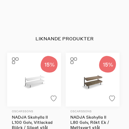
LIKNANDE PRODUKTER
15%
15%
OSCARSSONS
OSCARSSONS
NADJA Skohylla II
NADJA Skohylla II
L100 Golv, Vitlackad
L80 Golv, Rökt Ek /
Björk / Slipat stål
Mattsvart stål