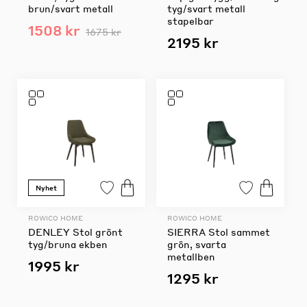
brun/svart metall
tyg/svart metall
stapelbar
1508 kr
1675 kr
2195 kr
Nyhet
ROWICO HOME
ROWICO HOME
DENLEY Stol grönt
SIERRA Stol sammet
tyg/bruna ekben
grön, svarta
metallben
1995 kr
1295 kr