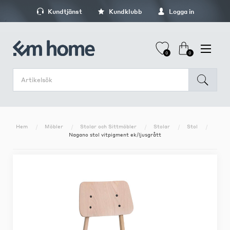
Kundtjänst
Kundklubb
Logga in
0
0
Hem
Möbler
Stolar och Sittmöbler
Stolar
Stol
Nagano stol vitpigment ek/ljusgrått