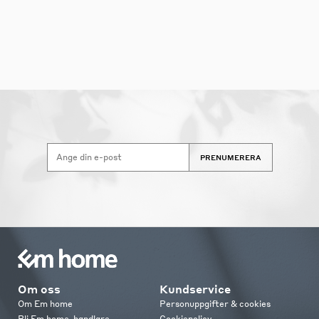
PRENUMERERA
Om oss
Kundservice
Om Em home
Personuppgifter & cookies
Bli Em home-handlare
Cookiepolicy