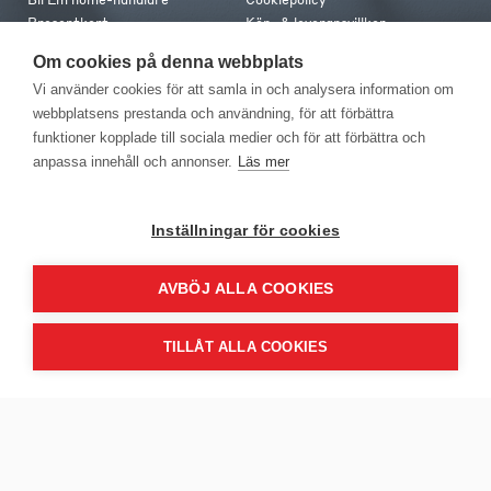
Presentkort
Köp- & leveransvillkor
Jobba hos oss
Frakt och leverans
Om cookies på denna webbplats
Em home Club
Retur & reklamation
Vi använder cookies för att samla in och analysera information om
Medlemsvillkor
webbplatsens prestanda och användning, för att förbättra
funktioner kopplade till sociala medier och för att förbättra och
Kontakt
anpassa innehåll och annonser.
Läs mer
Kontakta oss
Butiker
Press
Inställningar för cookies
AVBÖJ ALLA COOKIES
TILLÅT ALLA COOKIES
EM Home Möbler AB, Meteorologvägen 10, Telefon: 010-499 25 00,
E-post info@emhome.se