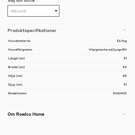
Välj butik
Produktspecifikationer
Huvudmaterial
Ek/tyg
Huvudfärgnamn
Vitpigmenterad/ljusgrått
Längd (cm)
51
Bredd (cm)
50
Höjd (cm)
85
Djup (cm)
51
Modellnamn
NAGANO
Om Rowico Home