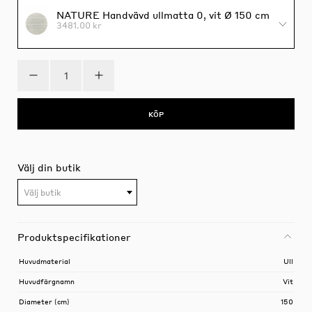
NATURE Handvävd ullmatta 0, vit Ø 150 cm
3481.00 kr
KÖP
Välj din butik
Välj butik
Produktspecifikationer
Huvudmaterial
Ull
Huvudfärgnamn
Vit
Diameter (cm)
150