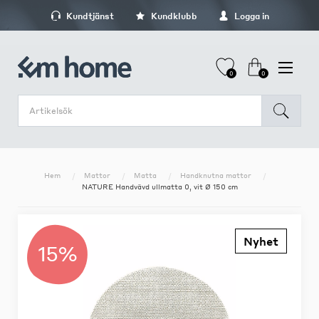
Kundtjänst
Kundklubb
Logga in
0
0
Hem
Mattor
Matta
Handknutna mattor
NATURE Handvävd ullmatta 0, vit Ø 150 cm
Nyhet
15%