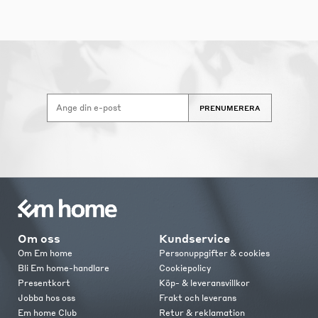
PRENUMERERA
Om oss
Kundservice
Om Em home
Personuppgifter & cookies
Bli Em home-handlare
Cookiepolicy
Presentkort
Köp- & leveransvillkor
Jobba hos oss
Frakt och leverans
Em home Club
Retur & reklamation