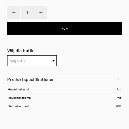
KÖP
Välj din butik
Välj butik
Produktspecifikationer
Huvudmaterial
Ull
Huvudfärgnamn
Vit
Diameter (cm)
200