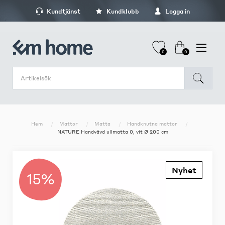
Kundtjänst
Kundklubb
Logga in
0
0
Hem
Mattor
Matta
Handknutna mattor
NATURE Handvävd ullmatta 0, vit Ø 200 cm
Nyhet
15%