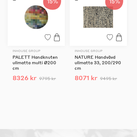
15%
15%
INHOUSE GROUP
INHOUSE GROUP
PALETT Handknuten
NATURE Handvävd
ullmatta multi Ø200
ullmatta 33, 200/290
cm
cm
8326 kr
8071 kr
9795 kr
9495 kr