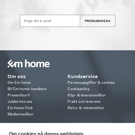
PRENUMERERA
Om oss
Kundservice
Om Em home
Personuppgifter & cookies
Bli Em home-handlare
Cookiepolicy
Presentkort
Köp- & leveransvillkor
Jobba hos oss
Frakt och leverans
Em home Club
Retur & reklamation
Medlemsvillkor
Kontakt
Om cookies på denna webbplats