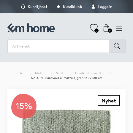
Kundtjänst
Kundklubb
Logga in
0
0
Hem
Mattor
Matta
Handknutna mattor
NATURE Handvävd ullmatta 1, grön 160x230 cm
Nyhet
15%