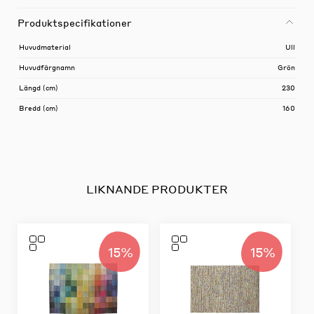
Produktspecifikationer
Huvudmaterial
Ull
Huvudfärgnamn
Grön
Längd (cm)
230
Bredd (cm)
160
LIKNANDE PRODUKTER
15%
15%