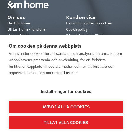
Om oss
Kundservice
Om Em home
Personuppgifter & cookies
Bli Em home-handlare
Cookiepolicy
Presentkort
Köp- & leveransvillkor
Jobba hos oss
Frakt och leverans
Om cookies på denna webbplats
Em home Club
Retur & reklamation
Vi använder cookies för att samla in och analysera information om
Medlemsvillkor
webbplatsens prestanda och användning, för att förbättra
funktioner kopplade till sociala medier och för att förbättra och
Kontakt
anpassa innehåll och annonser.
Läs mer
Kontakta oss
Butiker
Press
Inställningar för cookies
AVBÖJ ALLA COOKIES
TILLÅT ALLA COOKIES