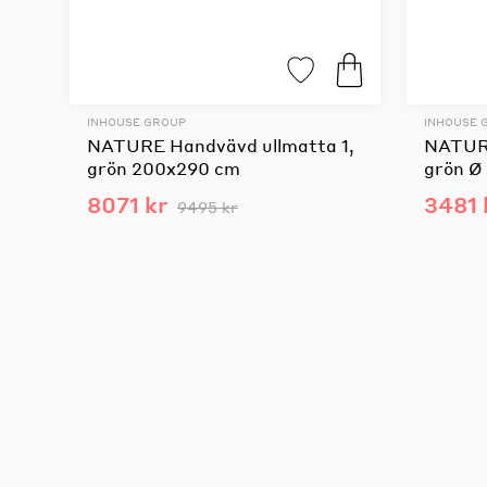
INHOUSE GROUP
INHOUSE 
NATURE Handvävd ullmatta 1,
NATURE
grön 200x290 cm
grön Ø
8071 kr
3481 
9495 kr