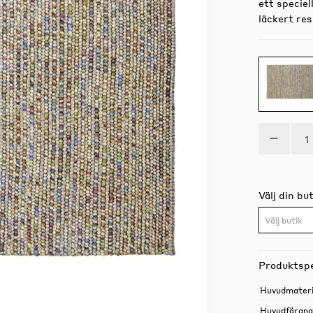
ett speciel
läckert res
Välj din but
Välj butik
Produktspe
Huvudmateri
Huvudfärgn