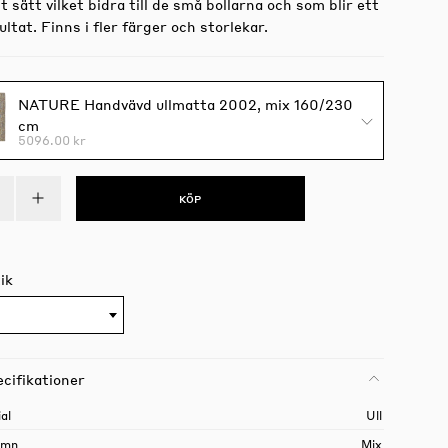
lt sätt vilket bidra till de små bollarna och som blir ett
ultat. Finns i fler färger och storlekar.
NATURE Handvävd ullmatta 2002, mix 160/230
cm
5096.00 kr
KÖP
ik
cifikationer
al
Ull
amn
Mix