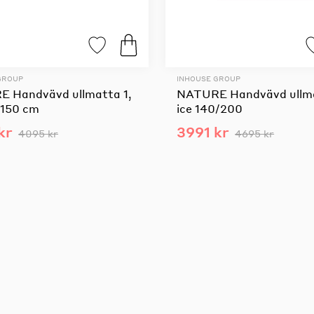
GROUP
INHOUSE GROUP
 Handvävd ullmatta 1,
NATURE Handvävd ullm
 150 cm
ice 140/200
kr
3991 kr
4095 kr
4695 kr