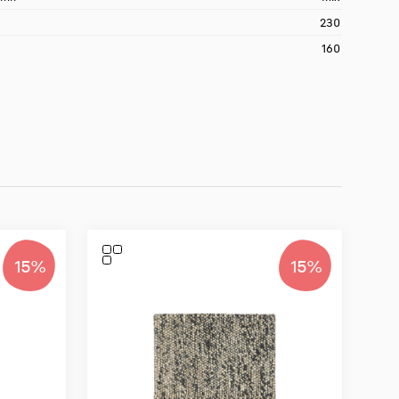
230
160
15%
15%