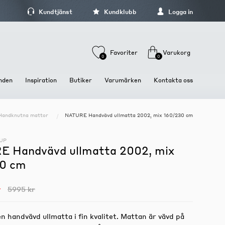
Kundtjänst
Kundklubb
Logga in
Favoriter
Varukorg
0
0
nden
Inspiration
Butiker
Varumärken
Kontakta oss
Handknutna mattor
NATURE Handvävd ullmatta 2002, mix 160/230 cm
Stolar och Sittmöbler
Dukning och Servering
Förvaring och hyllor
Stolar
Brickor och fat
Hyllor
UP
Barstolar och Barpallar
Glas och koppar
Kläd och hallförvaring
 Handvävd ullmatta 2002, mix
Pallar och Bänkar
Tallrikar och skålar
Mediamöbler
0 cm
Sängbord och sängskåp
Skåp och Vitriner
r
5995 kr
n handvävd ullmatta i fin kvalitet. Mattan är vävd på