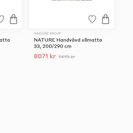
INHOUSE GROUP
atta
NATURE Handvävd ullmatta
33, 200/290 cm
8071 kr
9495 kr