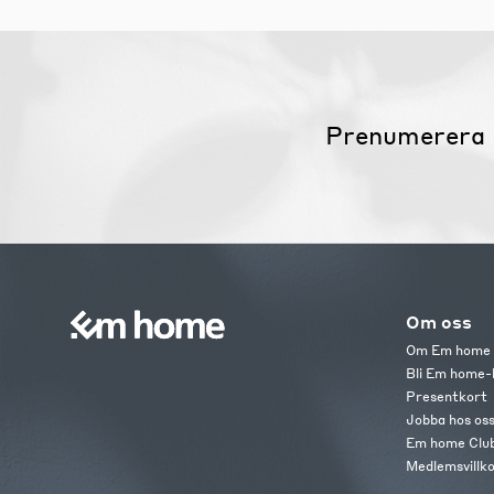
Prenumerera 
Om oss
Om Em home
Bli Em home-
Presentkort
Jobba hos os
Em home Clu
Medlemsvillk