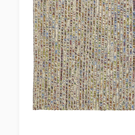
Möbelvård
Möbel och textilvård