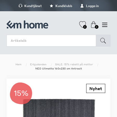
Kundtjänst
Kundklubb
Logga in
0
0
Hem
Erbjudanden
SALE: 15% rabatt på mattor
NEO Ullmatta 160x230 cm Antracit
Nyhet
15%