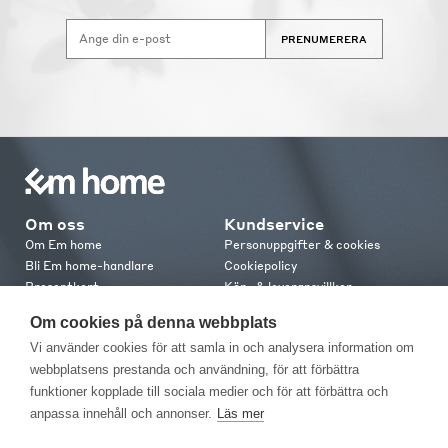
PRENUMERERA
Om oss
Kundservice
Om Em home
Personuppgifter & cookies
Bli Em home-handlare
Cookiepolicy
Presentkort
Köp- & leveransvillkor
Jobba hos oss
Frakt och leverans
Om cookies på denna webbplats
Em home Club
Retur & reklamation
Vi använder cookies för att samla in och analysera information om
Medlemsvillkor
webbplatsens prestanda och användning, för att förbättra
funktioner kopplade till sociala medier och för att förbättra och
Kontakt
anpassa innehåll och annonser.
Läs mer
Kontakta oss
Butiker