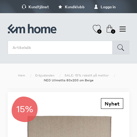
Kundtjänst
Kundklubb
Logga in
0
0
Hem
Erbjudanden
SALE: 15% rabatt på mattor
NEO Ullmatta 80x200 cm Beige
Nyhet
15%