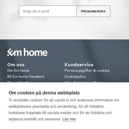
PRENUMERERA
Om oss
Kundservice
Om Em home
Personuppgifter & cookies
Bli Em home-handlare
Cookiepolicy
Presentkort
Köp- & leveransvillkor
Jobba hos oss
Frakt och leverans
Om cookies på denna webbplats
Em home Club
Retur & reklamation
Vi använder cookies för att samla in och analysera information om
Medlemsvillkor
webbplatsens prestanda och användning, för att förbättra
funktioner kopplade till sociala medier och för att förbättra och
Kontakt
anpassa innehåll och annonser.
Läs mer
Kontakta oss
Butiker