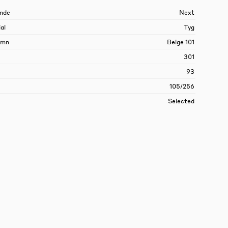
nde
Next
al
Tyg
amn
Beige 101
301
93
105/256
Selected