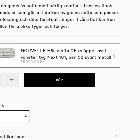
 en generös soffa med härlig komfort. I serien finns
a moduler som gör att du kan bygga en soffa som passar
anlösning och dina förutsättningar. I våra butiker kan
llan flera olika tyger och färger.
NOUVELLE Hörnsoffa OE m öppet avsl
vänster tyg Next 101, ben 53 svart metall
25990.00 kr
KÖP
ik
cifikationer