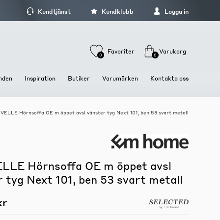
Kundtjänst
Kundklubb
Logga in
Favoriter
Varukorg
0
0
nden
Inspiration
Butiker
Varumärken
Kontakta oss
ELLE Hörnsoffa OE m öppet avsl vänster tyg Next 101, ben 53 svart metall
Stolar och Sittmöbler
Dukning och Servering
Förvaring och hyllor
Stolar
Brickor och fat
Hyllor
Barstolar och Barpallar
Glas och koppar
Kläd och hallförvaring
Pallar och Bänkar
Tallrikar och skålar
Mediamöbler
LE Hörnsoffa OE m öppet avsl
Sängbord och sängskåp
 tyg Next 101, ben 53 svart metall
Skåp och Vitriner
kr