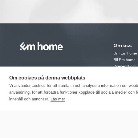
Om oss
Om Em home
Bli Em home-
Presentkort
Jobba hos os
Om cookies på denna webbplats
Em home Clu
Medlemsvillk
Vi använder cookies för att samla in och analysera information om web
användning, för att förbättra funktioner kopplade till sociala medier och 
innehåll och annonser.
Läs mer
EM H