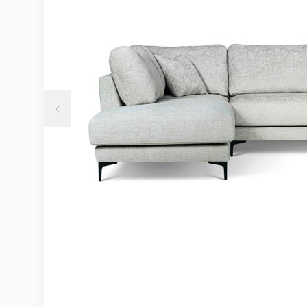
Möbelvård
Möbel och textilvård