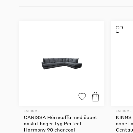
EM HOME
EM HOME
CARISSA Hörnsoffa med öppet
KINGST
avslut höger tyg Perfect
öppet a
Harmony 90 charcoal
Centaur