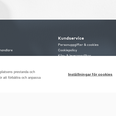
Kundservice
Personuppgifter & cookies
handlare
Cookiepolicy
Köp- & leveransvillkor
s
Frakt och leverans
b
Retur & reklamation
or
bplatsens prestanda och
Inställningar för cookies
för att förbättra och anpassa
ome Möbler AB, Meteorologvägen 10, Telefon: 010-499 25 00, E-post info@emho