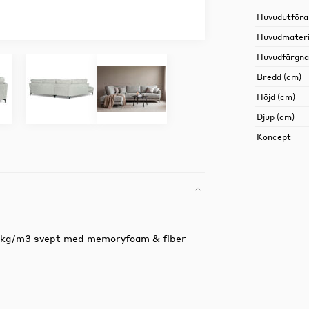
Huvudutföra
Huvudmateri
Huvudfärgn
Bredd (cm)
Höjd (cm)
Djup (cm)
Koncept
35kg/m3 svept med memoryfoam & fiber