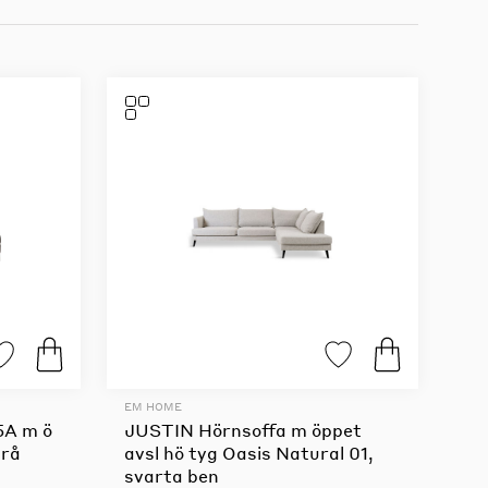
EM HOME
5A m ö
JUSTIN Hörnsoffa m öppet
grå
avsl hö tyg Oasis Natural 01,
svarta ben