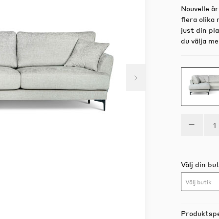
Nouvelle är
flera olik
just din pl
du välja me
Välj din but
Välj butik
Produktspe