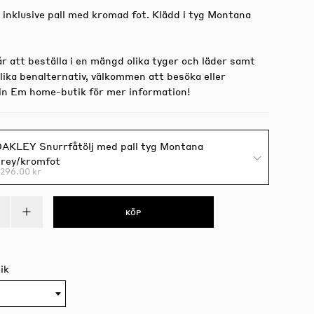
 inklusive pall med kromad fot. Klädd i tyg Montana
 att beställa i en mängd olika tyger och läder samt
lika benalternativ, välkommen att besöka eller
in Em home-butik för mer information!
AKLEY Snurrfåtölj med pall tyg Montana
grey/kromfot
296.00 kr
KÖP
ik