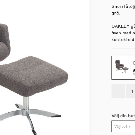
Snurrfåtölj
grå.
OAKLEY går
även med o
kontakta d
O
6
Välj din but
Välj butik