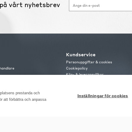
på vårt nyhetsbrev
Kundservice
Personuppgifter & cookies
handlare
Cookiepolicy
Köp- & leveransvillkor
s
Frakt och leverans
b
Retur & reklamation
or
bplatsens prestanda och
Inställningar för cookies
för att förbättra och anpassa