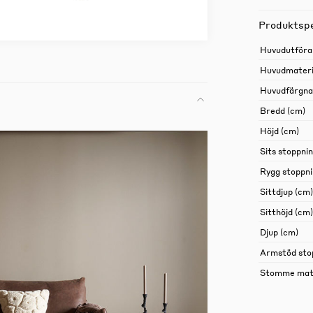
Produktspe
Huvudutföra
Huvudmateri
Huvudfärgn
Bredd (cm)
Höjd (cm)
Sits stoppni
Rygg stoppn
Sittdjup (cm)
Sitthöjd (cm)
Djup (cm)
Armstöd sto
Stomme mate