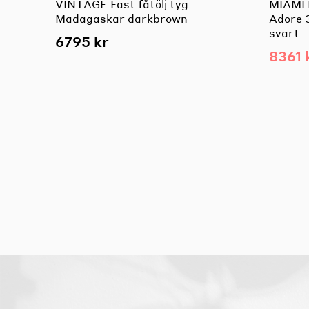
VINTAGE Fast fåtölj tyg
MIAMI F
Madagaskar darkbrown
Adore 
svart
6795 kr
8361 