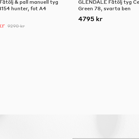
åtölj & pall manuell tyg
GLENDALE Fåtölj tyg Ce
3154 hunter, fot A4
Green 78, svarta ben
4795 kr
kr
9290 kr