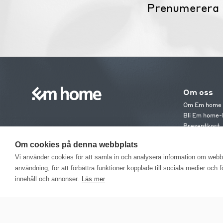
Prenumerera 
Om oss
Om Em home
Bli Em home-
Presentkort
Jobba hos os
Om cookies på denna webbplats
Em home Clu
Medlemsvillk
Vi använder cookies för att samla in och analysera information om web
användning, för att förbättra funktioner kopplade till sociala medier och 
innehåll och annonser.
Läs mer