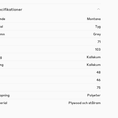
cifikationer
nde
Montana
al
Tyg
amn
Grey
71
103
ng
Kallskum
ing
Kallskum
48
46
75
ppning
Polyeter
rial
Plywood och stålram