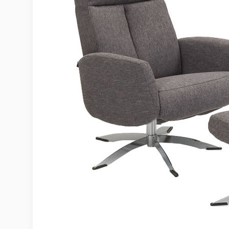
Möbelvård
Möbel och textilvård