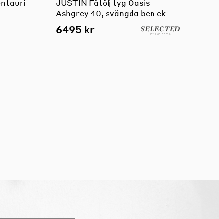
ntauri
JUSTIN Fåtölj tyg Oasis
Ashgrey 40, svängda ben ek
6495 kr