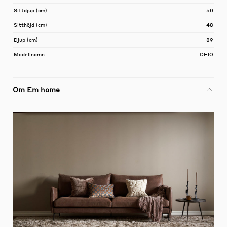
Sittdjup (cm)
50
Sitthöjd (cm)
48
Djup (cm)
89
Modellnamn
OHIO
Om Em home