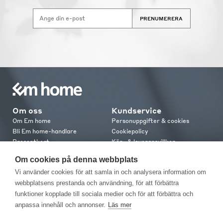
PRENUMERERA
Om oss
Kundservice
Om Em home
Personuppgifter & cookies
Bli Em home-handlare
Cookiepolicy
Presentkort
Köp- & leveransvillkor
Jobba hos oss
Frakt och leverans
Om cookies på denna webbplats
Em home Club
Retur & reklamation
Vi använder cookies för att samla in och analysera information om
Medlemsvillkor
webbplatsens prestanda och användning, för att förbättra
funktioner kopplade till sociala medier och för att förbättra och
Kontakt
anpassa innehåll och annonser.
Läs mer
Kontakta oss
Butiker