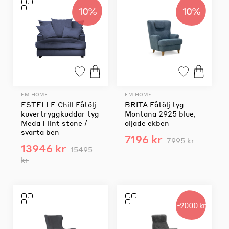
10%
10%
EM HOME
EM HOME
ESTELLE Chill Fåtölj
BRITA Fåtölj tyg
kuvertryggkuddar tyg
Montana 2925 blue,
Meda Flint stone /
oljade ekben
svarta ben
7196 kr
7995 kr
13946 kr
15495
kr
-2000 kr