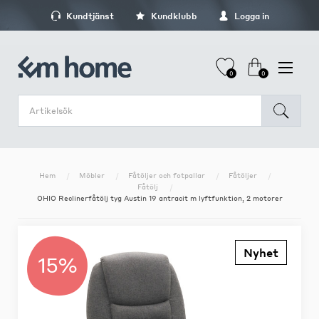
Kundtjänst
Kundklubb
Logga in
0
0
Hem
Möbler
Fåtöljer och fotpallar
Fåtöljer
Fåtölj
OHIO Reclinerfåtölj tyg Austin 19 antracit m lyftfunktion, 2 motorer
Nyhet
15%