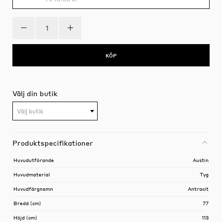
KÖP
Välj din butik
Välj butik
Produktspecifikationer
Huvudutförande
Austin
Huvudmaterial
Tyg
Huvudfärgnamn
Antracit
Bredd (cm)
77
Höjd (cm)
113