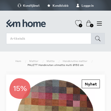
Kundtjänst
Kundklubb
Logga in
0
0
Hem
Mattor
Matta
Handknutna mattor
PALETT Handknuten ullmatta multi Ø150 cm
Nyhet
15%