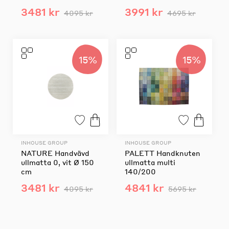
3481 kr
3991 kr
4095 kr
4695 kr
15%
15%
INHOUSE GROUP
INHOUSE GROUP
NATURE Handvävd
PALETT Handknuten
ullmatta 0, vit Ø 150
ullmatta multi
cm
140/200
3481 kr
4841 kr
4095 kr
5695 kr