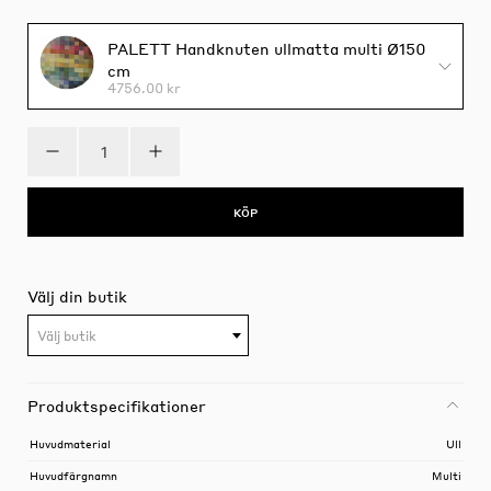
PALETT Handknuten ullmatta multi Ø150
cm
4756.00 kr
KÖP
Välj din butik
Välj butik
Produktspecifikationer
Huvudmaterial
Ull
Huvudfärgnamn
Multi