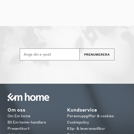
PRENUMERERA
Om oss
Kundservice
Om Em home
Personuppgifter & cookies
Bli Em home-handlare
Cookiepolicy
Presentkort
Köp- & leveransvillkor