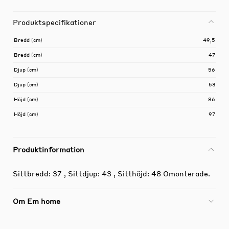
Produktspecifikationer
Bredd (cm)
49,5
Bredd (cm)
47
Djup (cm)
56
Djup (cm)
53
Höjd (cm)
86
Höjd (cm)
97
Produktinformation
Sittbredd: 37 , Sittdjup: 43 , Sitthöjd: 48 Omonterade.
Om Em home