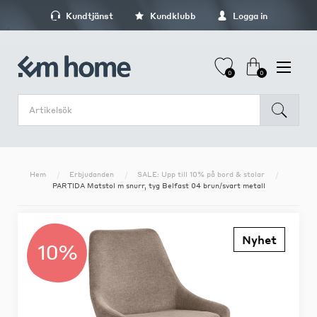
Kundtjänst
Kundklubb
Logga in
0
0
Hem
Erbjudanden
SALE: Upp till 10% på bord & stolar
PARTIDA Matstol m snurr, tyg Belfast 04 brun/svart metall
Nyhet
10%