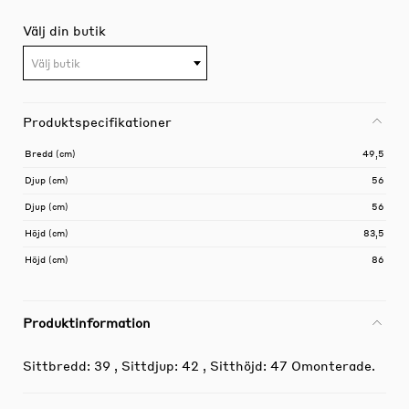
Välj din butik
Välj butik
Produktspecifikationer
Bredd (cm)
49,5
Djup (cm)
56
Djup (cm)
56
Höjd (cm)
83,5
Höjd (cm)
86
Produktinformation
Sittbredd: 39 , Sittdjup: 42 , Sitthöjd: 47 Omonterade.