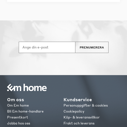
PRENUMERERA
Om oss
Kundservice
Om Em home
Personuppgifter & cookies
Bli Em home-handlare
Cookiepolicy
Presentkort
Köp- & leveransvillkor
Jobba hos oss
Frakt och leverans