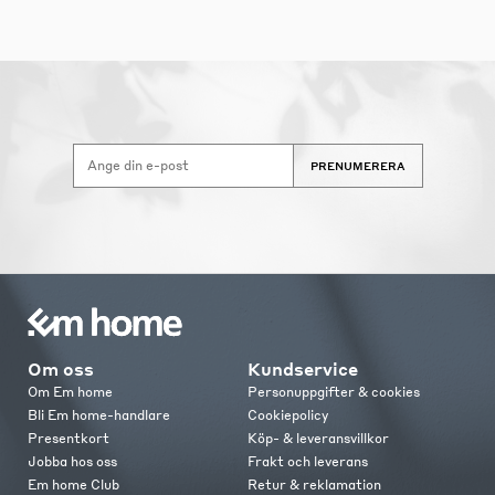
PRENUMERERA
Om oss
Kundservice
Om Em home
Personuppgifter & cookies
Bli Em home-handlare
Cookiepolicy
Presentkort
Köp- & leveransvillkor
Jobba hos oss
Frakt och leverans
Em home Club
Retur & reklamation