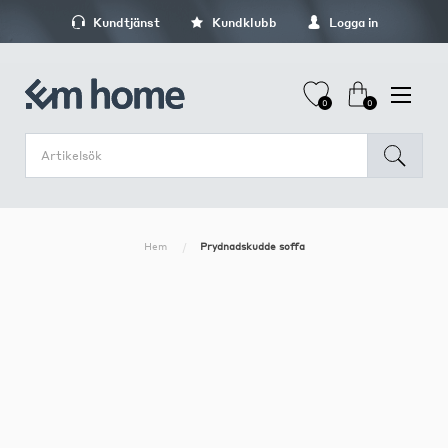
Kundtjänst
Kundklubb
Logga in
0
0
Hem
Prydnadskudde soffa