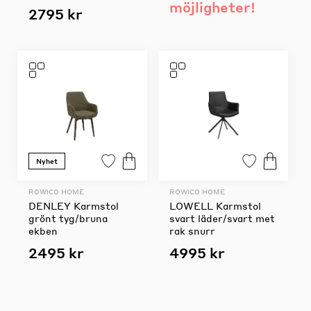
möjligheter!
2795 kr
Nyhet
ROWICO HOME
ROWICO HOME
DENLEY Karmstol
LOWELL Karmstol
grönt tyg/bruna
svart läder/svart met
ekben
rak snurr
2495 kr
4995 kr