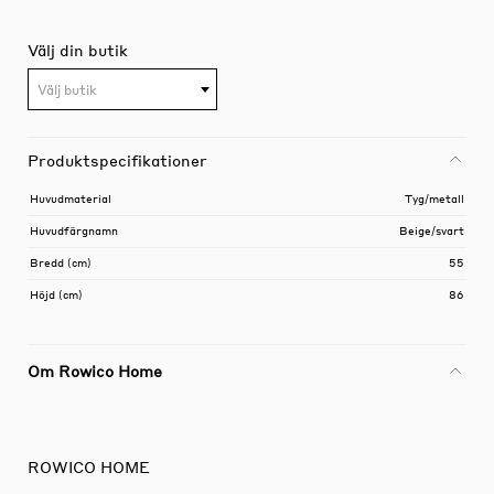
Välj din butik
Välj butik
Produktspecifikationer
Huvudmaterial
Tyg/metall
Huvudfärgnamn
Beige/svart
Bredd (cm)
55
Höjd (cm)
86
Om Rowico Home
ROWICO HOME