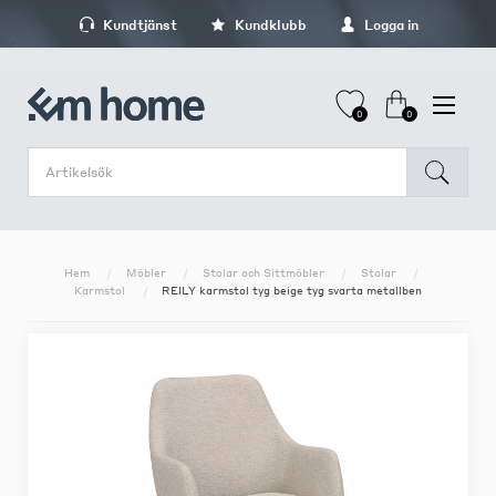
Kundtjänst
Kundklubb
Logga in
0
0
Hem
Möbler
Stolar och Sittmöbler
Stolar
Karmstol
REILY karmstol tyg beige tyg svarta metallben