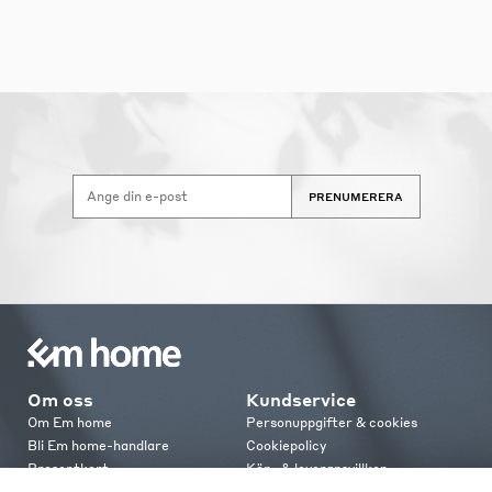
PRENUMERERA
Om oss
Kundservice
Om Em home
Personuppgifter & cookies
Bli Em home-handlare
Cookiepolicy
Presentkort
Köp- & leveransvillkor
Jobba hos oss
Frakt och leverans