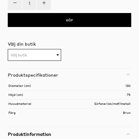
KÖP
Välj din butik
Välj butik
Produktspecifikationer
Diameter (cm)
130
Höjd (cm)
75
Huvudmaterial
Ekfaner/ek/mdf/metall
Färg
Brun
Produktinformation