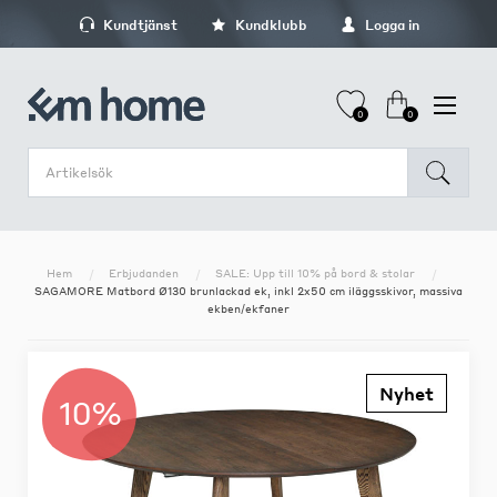
Kundtjänst
Kundklubb
Logga in
0
0
Hem
Erbjudanden
SALE: Upp till 10% på bord & stolar
SAGAMORE Matbord Ø130 brunlackad ek, inkl 2x50 cm iläggsskivor, massiva
ekben/ekfaner
Nyhet
10%