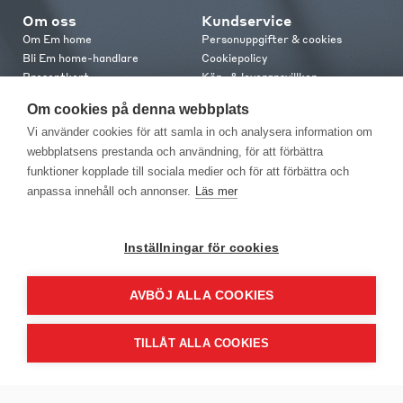
Om oss
Kundservice
Om Em home
Personuppgifter & cookies
Bli Em home-handlare
Cookiepolicy
Presentkort
Köp- & leveransvillkor
Jobba hos oss
Frakt och leverans
Om cookies på denna webbplats
Em home Club
Retur & reklamation
Vi använder cookies för att samla in och analysera information om
Medlemsvillkor
webbplatsens prestanda och användning, för att förbättra
funktioner kopplade till sociala medier och för att förbättra och
Kontakt
anpassa innehåll och annonser.
Läs mer
Kontakta oss
Butiker
Press
Inställningar för cookies
AVBÖJ ALLA COOKIES
TILLÅT ALLA COOKIES
EM Home Möbler AB, Meteorologvägen 10, Telefon: 010-499 25 00,