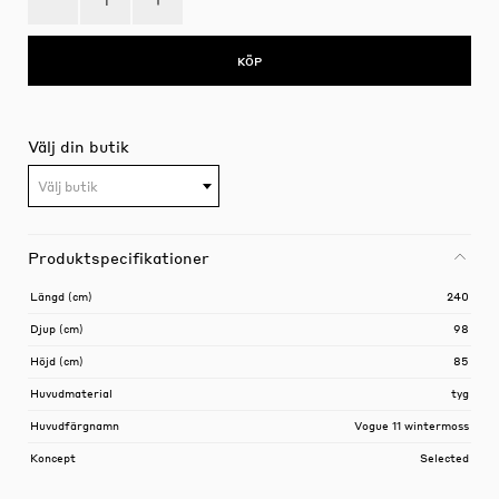
KÖP
Välj din butik
Välj butik
Produktspecifikationer
Längd (cm)
240
Djup (cm)
98
Höjd (cm)
85
Huvudmaterial
tyg
Huvudfärgnamn
Vogue 11 wintermoss
Koncept
Selected