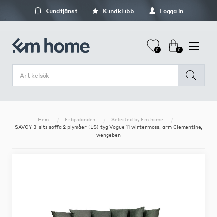
Kundtjänst
Kundklubb
Logga in
0
0
Hem
Erbjudanden
Selected by Em home
SAVOY 3-sits soffa 2 plymåer (LS) tyg Vogue 11 wintermoss, arm Clementine,
wengeben