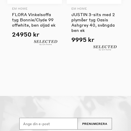
EM HOME
EM HOME
FLORA Vinkelsoffa
JUSTIN 3-sits med 2
tyg Bonnie/Clyde 99
plymåer tyg Oasis
offwhite, ben oljad ek
Ashgrey 40, svängda
ben ek
24950 kr
9995 kr
PRENUMERERA