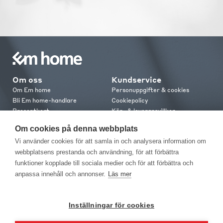
Om oss
Kundservice
Om Em home
Personuppgifter & cookies
Bli Em home-handlare
Cookiepolicy
Presentkort
Köp- & leveransvillkor
Jobba hos oss
Frakt och leverans
Om cookies på denna webbplats
Em home Club
Retur & reklamation
Vi använder cookies för att samla in och analysera information om
Medlemsvillkor
webbplatsens prestanda och användning, för att förbättra
funktioner kopplade till sociala medier och för att förbättra och
Kontakt
anpassa innehåll och annonser.
Läs mer
Kontakta oss
Butiker
Press
Inställningar för cookies