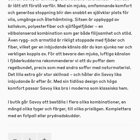
är lätt att förstå varför. Med sin mjuka, omfamnande komfort
och generösa stoppning blir den snabbt en självklar plats för
vila, umgänge och återhämtning. Sitsen är uppbyggd av
kallskum, polyesterfiber och sjöfågelfjäder – en
välbalanserad kombination som ger både följsamhet och stöd.
Även rygg- och armstöd är rikligt stoppade med fjäder och
fiber, vilket ger en inbjudande känsla där du kan sjunka ner och
verkligen koppla av. För att bevara den mjuka, luftiga känslan
i fjäderkuddarna rekommenderar vi att du puffar dem
regelbundet, precis som med andra soffor med naturmaterial.
Det lilla extra gör stor skillnad – och håller din Savoy lika
inbjudande år efter år. Med sin tidlösa design och höga
komfort passar Savoy lika bra i moderna som klassiska hem.
I butik går Savoy att beställa i flera olika kombinationer, en
mängd olika tyger och färger, till olika prislägen. Komplettera
med en fotpall eller prydnadskuddar.