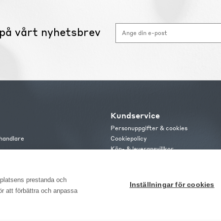
på vårt nyhetsbrev
Kundservice
Personuppgifter & cookies
handlare
Cookiepolicy
Köp- & leveransvillkor
s
Frakt och leverans
b
Retur & reklamation
or
bplatsens prestanda och
Inställningar för cookies
för att förbättra och anpassa