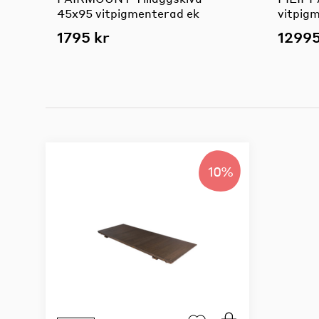
45x95 vitpigmenterad ek
vitpig
1795 kr
12995
10%