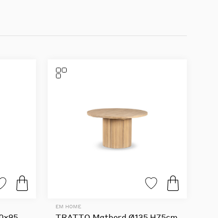
EM HOME
0x95
TRATTO Matbord Ø135 H75cm