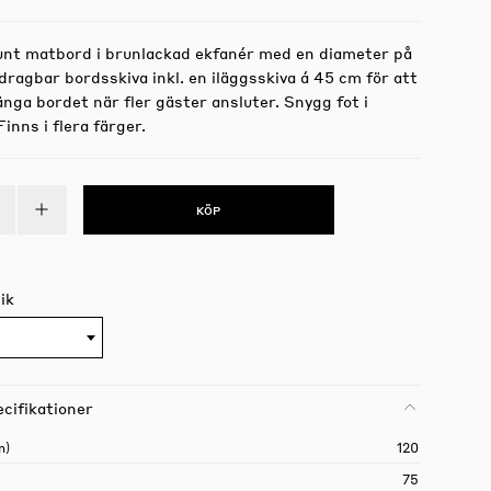
unt matbord i brunlackad ekfanér med en diameter på
ragbar bordsskiva inkl. en iläggsskiva á 45 cm för att
änga bordet när fler gäster ansluter. Snygg fot i
Finns i flera färger.
KÖP
ik
cifikationer
m)
120
75