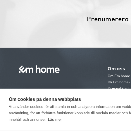
Prenumerera 
Om oss
Om Em home
Bli Em home-
Presentkort
Jobba hos os
Om cookies på denna webbplats
Em home Clu
Medlemsvillk
Vi använder cookies för att samla in och analysera information om web
användning, för att förbättra funktioner kopplade till sociala medier och 
innehåll och annonser.
Läs mer