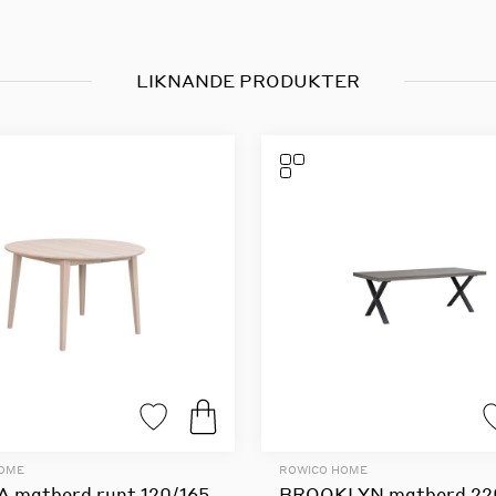
LIKNANDE PRODUKTER
HOME
ROWICO HOME
A matbord runt 120/165
BROOKLYN matbord 22