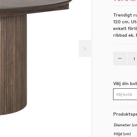
Trendigt r
120 cm. Utd
enkelt förl
ribbad ek. 
Välj din but
Välj butik
Produktspe
Diameter (c
Höjd (cm)