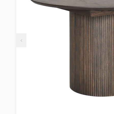
Möbelvård
Möbel och textilvård