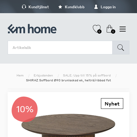
Kundtjänst
Kundklubb
Logga in
0
0
Hem
Erbjudanden
SALE: Upp till 15% på soffbord
SHIRAZ Soffbord Ø90 brunlackad ek, helträ/ribbad fot
Nyhet
10%