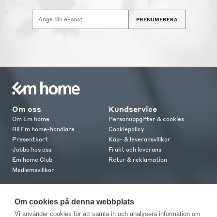
PRENUMERERA
Om oss
Kundservice
Om Em home
Personuppgifter & cookies
Bli Em home-handlare
Cookiepolicy
Presentkort
Köp- & leveransvillkor
Jobba hos oss
Frakt och leverans
Em home Club
Retur & reklamation
Medlemsvillkor
Kontakt
Om cookies på denna webbplats
Kontakta oss
Vi använder cookies för att samla in och analysera information om
Butiker