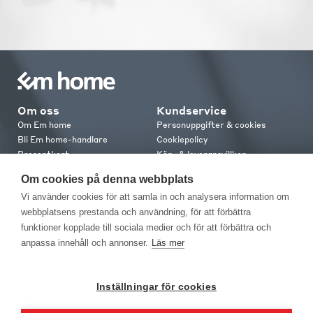
Om oss
Kundservice
Om Em home
Personuppgifter & cookies
Bli Em home-handlare
Cookiepolicy
Presentkort
Köp- & leveransvillkor
Jobba hos oss
Frakt och leverans
Om cookies på denna webbplats
Em home Club
Retur & reklamation
Vi använder cookies för att samla in och analysera information om
Medlemsvillkor
webbplatsens prestanda och användning, för att förbättra
funktioner kopplade till sociala medier och för att förbättra och
Kontakt
anpassa innehåll och annonser.
Läs mer
Kontakta oss
Butiker
Press
Inställningar för cookies