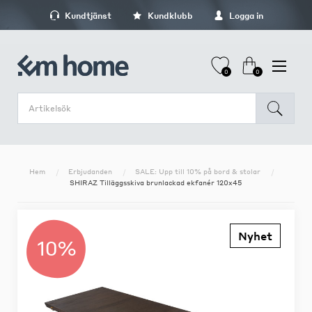
Kundtjänst
Kundklubb
Logga in
0
0
Hem
Erbjudanden
SALE: Upp till 10% på bord & stolar
SHIRAZ Tilläggsskiva brunlackad ekfanér 120x45
Nyhet
10%