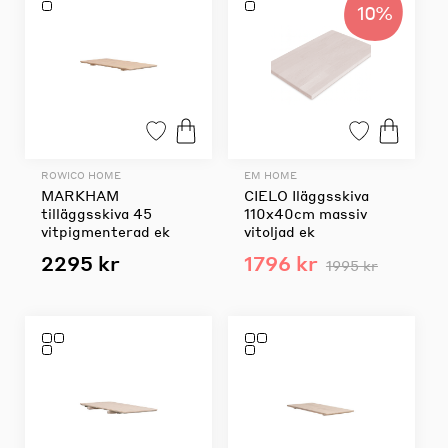
10%
ROWICO HOME
EM HOME
MARKHAM
CIELO Iläggsskiva
tilläggsskiva 45
110x40cm massiv
vitpigmenterad ek
vitoljad ek
2295 kr
1796 kr
1995 kr