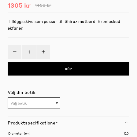
1305 kr
1450 kr
Tilläggsskiva som passar till Shiraz matbord. Brunlackad
ekfanér.
KÖP
Välj din butik
Välj butik
Produktspecifikationer
Diameter (cm)
120