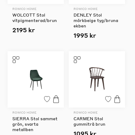
ROWICO HOME
ROWICO HOME
WOLCOTT Stol
DENLEY Stol
vitpigmenterad/brun
mörkbeige tyg/bruna
ekben
2195 kr
1995 kr
ROWICO HOME
ROWICO HOME
SIERRA Stol sammet
CARMEN Stol
grön, svarta
gummiträ brun
metallben
1095 kr