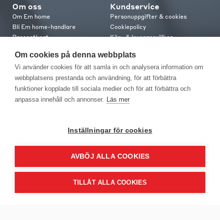
Om oss
Kundservice
Om Em home
Personuppgifter & cookies
Bli Em home-handlare
Cookiepolicy
Presentkort
Köp- & leveransvillkor
Jobba hos oss
Frakt och leverans
Om cookies på denna webbplats
Em home Club
Retur & reklamation
Vi använder cookies för att samla in och analysera information om
Medlemsvillkor
webbplatsens prestanda och användning, för att förbättra
funktioner kopplade till sociala medier och för att förbättra och
Kontakt
anpassa innehåll och annonser.
Läs mer
Kontakta oss
Butiker
Press
Inställningar för cookies
AVBÖJ ALLA COOKIES
TILLÅT ALLA COOKIES
EM Home Möbler AB, Meteorologvägen 10, Telefon: 010-499 25 00,
E-post info@emhome.se