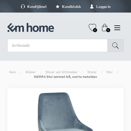
Kundtjänst
Kundklubb
Logga in
0
0
Hem
Möbler
Stolar och Sittmöbler
Stolar
Stol
SIERRA Stol sammet blå, svarta metallben