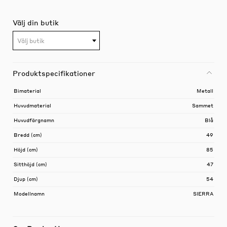
Välj din butik
Välj butik
Produktspecifikationer
Bimaterial
Metall
Huvudmaterial
Sammet
Huvudfärgnamn
Blå
Bredd (cm)
49
Höjd (cm)
85
Sitthöjd (cm)
47
Djup (cm)
54
Modellnamn
SIERRA