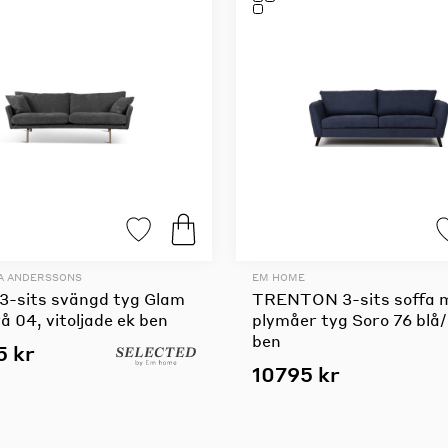
A ANDERSSONS
EM HOME
3-sits svängd tyg Glam
TRENTON 3-sits soffa 
 04, vitoljade ek ben
plymåer tyg Soro 76 blå
ben
5 kr
10795 kr