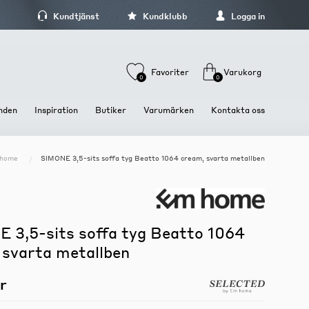
Kundtjänst
Kundklubb
Logga in
Favoriter
Varukorg
0
0
nden
Inspiration
Butiker
Varumärken
Kontakta oss
 home
SIMONE 3,5-sits soffa tyg Beatto 1064 cream, svarta metallben
Stolar och Sittmöbler
Dukning och Servering
Förvaring och hyllor
Stolar
Brickor och fat
Hyllor
Barstolar och Barpallar
Glas och koppar
Kläd och hallförvaring
Pallar och Bänkar
Tallrikar och skålar
Mediamöbler
 3,5-sits soffa tyg Beatto 1064
Sängbord och sängskåp
 svarta metallben
Skåp och Vitriner
r