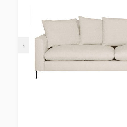
Möbelvård
Möbel och textilvård