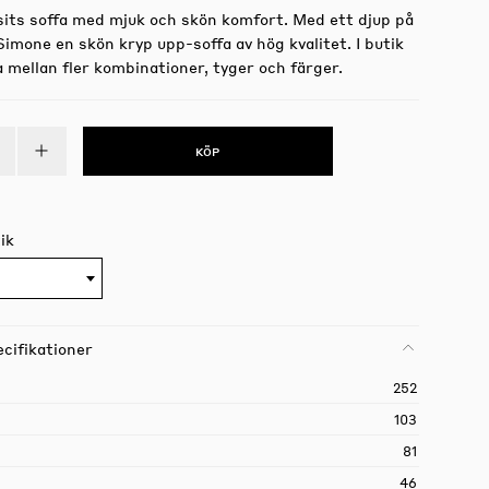
sits soffa med mjuk och skön komfort. Med ett djup på
imone en skön kryp upp-soffa av hög kvalitet. I butik
a mellan fler kombinationer, tyger och färger.
KÖP
ik
cifikationer
252
103
81
46