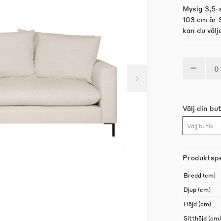
Mysig 3,5-
103 cm är S
kan du välj
Välj din but
Välj butik
Produktspe
Bredd (cm)
Djup (cm)
Höjd (cm)
Sitthöjd (cm)