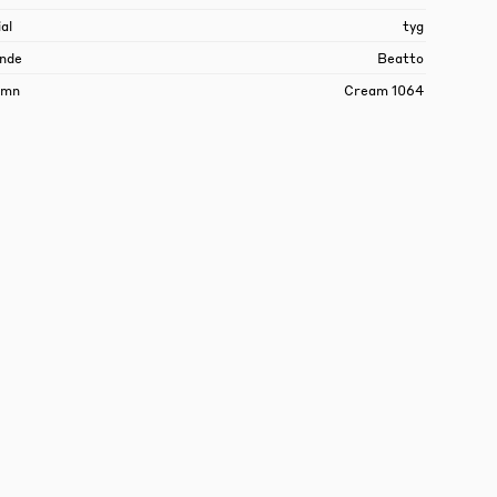
al
tyg
nde
Beatto
amn
Cream 1064