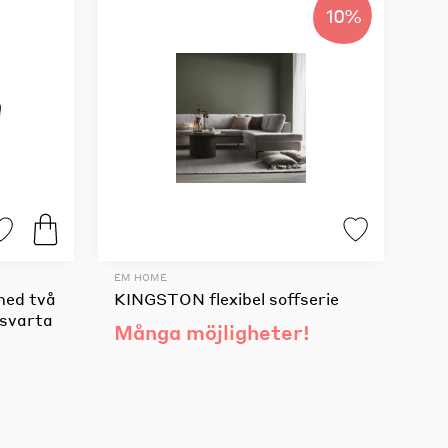
10%
EM HOME
med två
KINGSTON flexibel soffserie
/svarta
Många möjligheter!