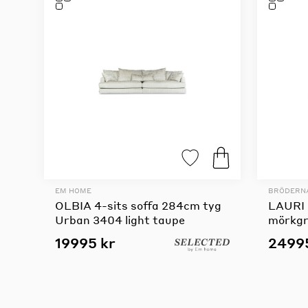
EM HOME
BRÖDERN
OLBIA 4-sits soffa 284cm tyg
LAURI 
Urban 3404 light taupe
mörkgrå
19995 kr
2499