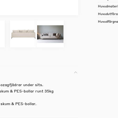
Huvudmateri
Huvudutföra
Huvudfärgn
ozagfjädrar under sits.
skum & PES-bollar runt 35kg
 skum & PES-bollar.