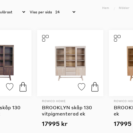
Hem
Möbler
Visa
per sida
ROWICO HOME
ROWICO H
kåp 130
BROOKLYN skåp 130
BROOKL
k
vitpigmenterad ek
ek
17995 kr
17995