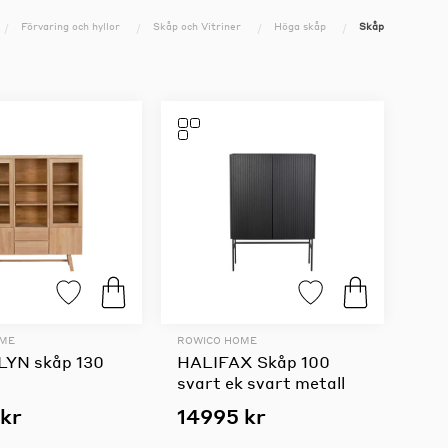
Förvaring och hyllor
Skåp och Vitriner
Höga skåp
Skåp
OME
ROWICO HOME
YN skåp 130
HALIFAX Skåp 100
svart ek svart metall
 kr
14995 kr