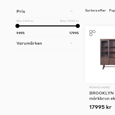
Pris
Sortera efter
Möbelvård
Min:
9495 kr
Max:
17995 kr
Möbel och textilvård
9495
17995
Varumärken
ROWICO HOME
BROOKLYN s
mörkbrun e
17995 kr