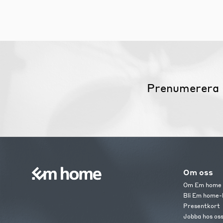
Prenumerera 
Om oss
Om Em home
Bli Em home-
Presentkort
Jobba hos os