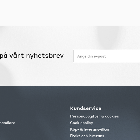
på vårt nyhetsbrev
Kundservice
Personuppgifter & cookies
handlare
Cookiepolicy
Köp- & leveransvillkor
s
Frakt och leverans