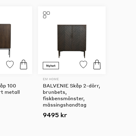
Nyhet
EM HOME
åp 100
BALVENIE Skåp 2-dörr,
t metall
brunbets,
fiskbensmönster,
mässingshandtag
9495 kr