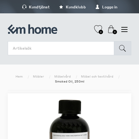
Kundtjänst
Kundklubb
Logga in
0
0
Hem
Möbler
Möbelvård
Möbel och textilvård
Smoked Oil, 250ml