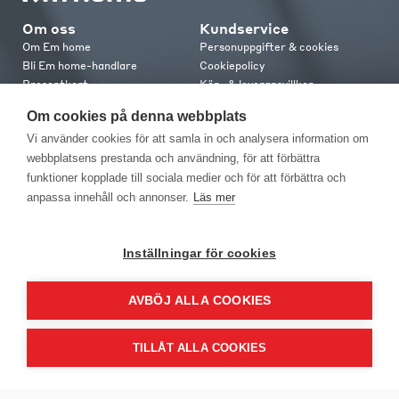
Om oss
Kundservice
Om Em home
Personuppgifter & cookies
Bli Em home-handlare
Cookiepolicy
Presentkort
Köp- & leveransvillkor
Jobba hos oss
Frakt och leverans
Om cookies på denna webbplats
Em home Club
Retur & reklamation
Vi använder cookies för att samla in och analysera information om
Medlemsvillkor
webbplatsens prestanda och användning, för att förbättra
funktioner kopplade till sociala medier och för att förbättra och
Kontakt
anpassa innehåll och annonser.
Läs mer
Kontakta oss
Butiker
Press
Inställningar för cookies
AVBÖJ ALLA COOKIES
TILLÅT ALLA COOKIES