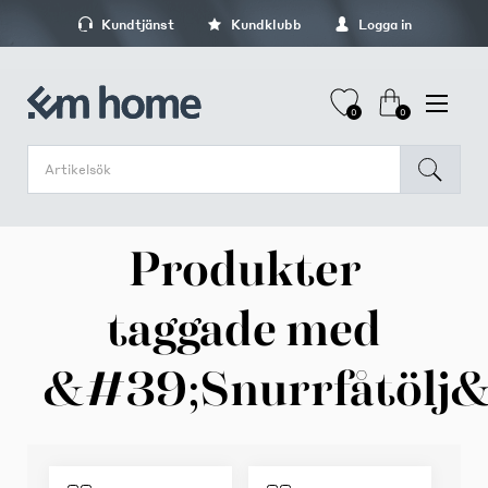
Kundtjänst
Kundklubb
Logga in
0
0
Produkter
taggade med
&#39;Snurrfåtölj