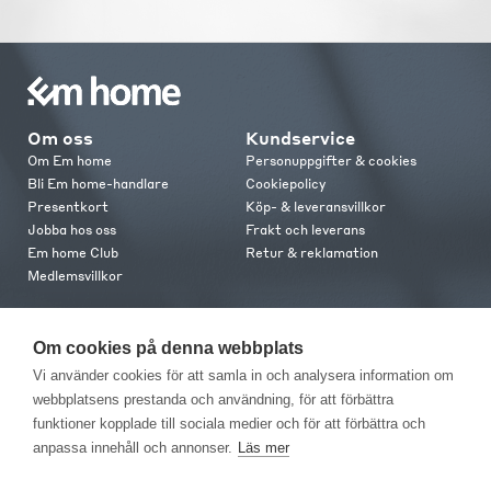
Om oss
Kundservice
Om Em home
Personuppgifter & cookies
Bli Em home-handlare
Cookiepolicy
Presentkort
Köp- & leveransvillkor
Jobba hos oss
Frakt och leverans
Em home Club
Retur & reklamation
Medlemsvillkor
Kontakt
Om cookies på denna webbplats
Kontakta oss
Vi använder cookies för att samla in och analysera information om
Butiker
webbplatsens prestanda och användning, för att förbättra
Press
funktioner kopplade till sociala medier och för att förbättra och
anpassa innehåll och annonser.
Läs mer