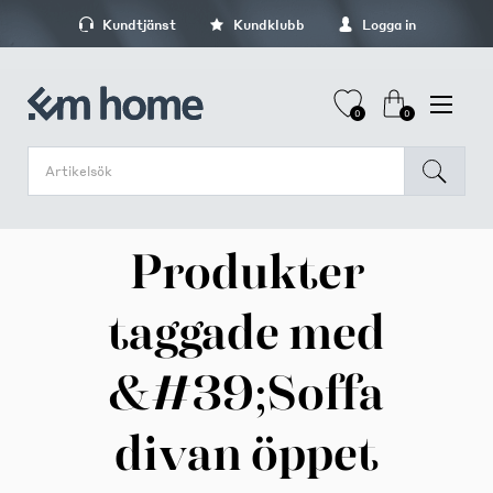
Kundtjänst
Kundklubb
Logga in
0
0
Produkter
taggade med
&#39;Soffa
divan öppet