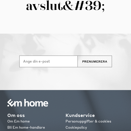
avslut&#39;
PRENUMERERA
Om oss
Kundservice
Om Em home
Personuppgifter & cookies
Bli Em home-handlare
Cookiepolicy