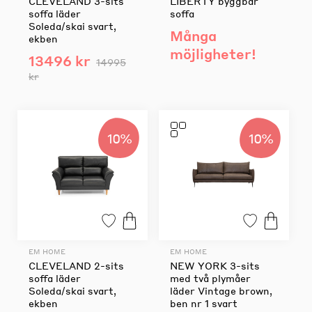
CLEVELAND 3-sits
LIBERTY byggbar
soffa läder
soffa
Soleda/skai svart,
Många
ekben
möjligheter!
13496 kr
14995
kr
10%
10%
EM HOME
EM HOME
CLEVELAND 2-sits
NEW YORK 3-sits
soffa läder
med två plymåer
Soleda/skai svart,
läder Vintage brown,
ekben
ben nr 1 svart