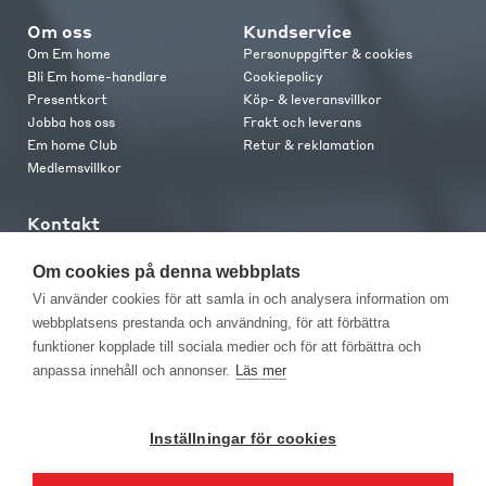
Om oss
Kundservice
Om Em home
Personuppgifter & cookies
Bli Em home-handlare
Cookiepolicy
Presentkort
Köp- & leveransvillkor
Jobba hos oss
Frakt och leverans
Em home Club
Retur & reklamation
Medlemsvillkor
Kontakt
Kontakta oss
Butiker
Om cookies på denna webbplats
Press
Vi använder cookies för att samla in och analysera information om
webbplatsens prestanda och användning, för att förbättra
funktioner kopplade till sociala medier och för att förbättra och
anpassa innehåll och annonser.
Läs mer
Inställningar för cookies
EM Home Möbler AB, Meteorologvägen 10, Telefon: 010-499 25 00,