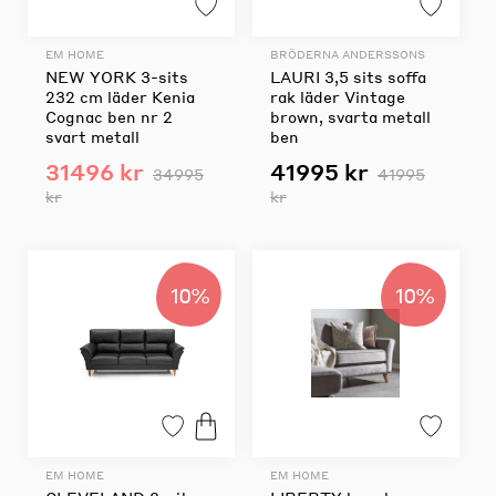
EM HOME
BRÖDERNA ANDERSSONS
NEW YORK 3-sits
LAURI 3,5 sits soffa
232 cm läder Kenia
rak läder Vintage
Cognac ben nr 2
brown, svarta metall
svart metall
ben
31496 kr
41995 kr
34995
41995
kr
kr
10%
10%
EM HOME
EM HOME