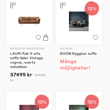
10%
BRÖDERNA ANDERSSONS
EM HOME
LAURI Rak 3-sits
BOOM Byggbar soffa
soffa läder Vintage
Många
cognac, svarta
metallben
möjligheter!
37495 kr
37495
kr
10%
10%