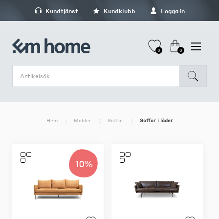
Kundtjänst
Kundklubb
Logga in
0
0
Hem
Möbler
Soffor
Soffor i läder
10%