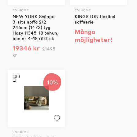
EM HOME
EM HOME
NEW YORK Svängd
KINGSTON flexibel
3-sits soffa 2/2
soffserie
246cm (1473) tyg
Många
Hazy 11345-18 oshun,
ben nr 4-18 rökt ek
möjligheter!
19346 kr
21495
kr
10%
EM HOME