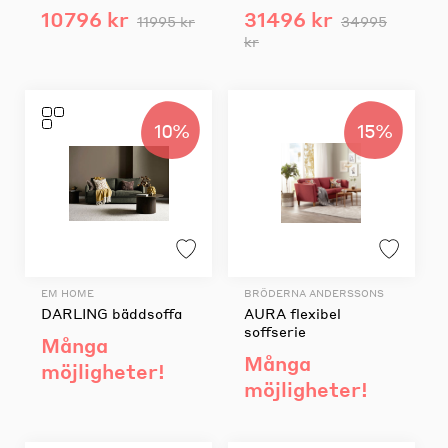
10796 kr
31496 kr
11995 kr
34995
kr
10%
15%
EM HOME
BRÖDERNA ANDERSSONS
DARLING bäddsoffa
AURA flexibel
soffserie
Många
Många
möjligheter!
möjligheter!