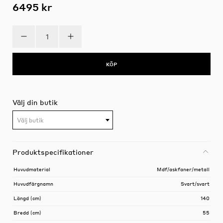
6495 kr
KÖP
Välj din butik
Välj butik
Produktspecifikationer
Huvudmaterial
Mdf/askfaner/metall
Huvudfärgnamn
Svart/svart
Längd (cm)
140
Bredd (cm)
55