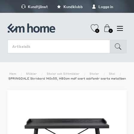
Kundtjänst
Kundklubb
Logga in
0
0
Hem
Möbler
Stolar och Sittmöbler
Stolar
Stol
SPRINGDALE Skrivbord 140x55, H80cm mdf svart askfanér svarta metallben