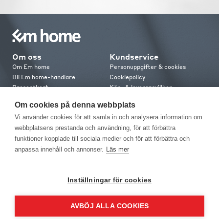
Om oss
Kundservice
Om Em home
Personuppgifter & cookies
Bli Em home-handlare
Cookiepolicy
Presentkort
Köp- & leveransvillkor
Jobba hos oss
Frakt och leverans
Om cookies på denna webbplats
Em home Club
Retur & reklamation
Vi använder cookies för att samla in och analysera information om
Medlemsvillkor
webbplatsens prestanda och användning, för att förbättra
funktioner kopplade till sociala medier och för att förbättra och
Kontakt
anpassa innehåll och annonser.
Läs mer
Kontakta oss
Butiker
Press
Inställningar för cookies
AVBÖJ ALLA COOKIES