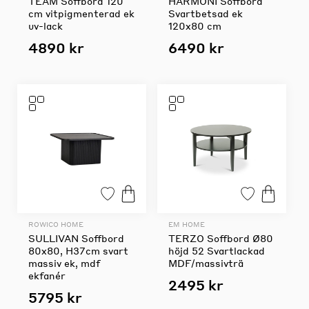
TEAM Soffbord 120
HARMONI Soffbord
cm vitpigmenterad ek
Svartbetsad ek
uv-lack
120x80 cm
4890 kr
6490 kr
ROWICO HOME
EM HOME
SULLIVAN Soffbord
TERZO Soffbord Ø80
80x80, H37cm svart
höjd 52 Svartlackad
massiv ek, mdf
MDF/massivträ
ekfanér
2495 kr
5795 kr