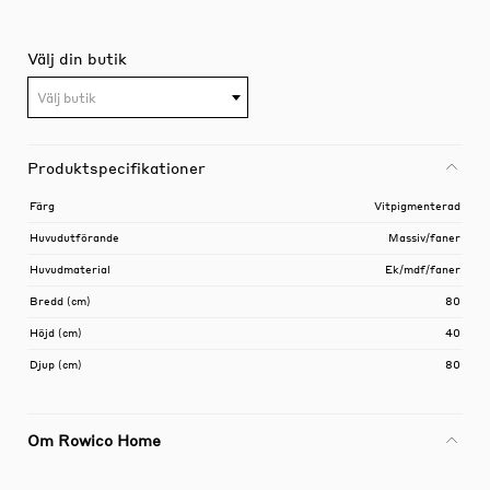
Välj din butik
Välj butik
Produktspecifikationer
Färg
Vitpigmenterad
Huvudutförande
Massiv/faner
Huvudmaterial
Ek/mdf/faner
Bredd (cm)
80
Höjd (cm)
40
Djup (cm)
80
Om Rowico Home