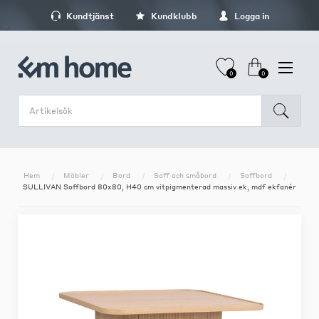
Kundtjänst
Kundklubb
Logga in
0
0
Hem
Möbler
Bord
Soff och småbord
Soffbord
SULLIVAN Soffbord 80x80, H40 cm vitpigmenterad massiv ek, mdf ekfanér