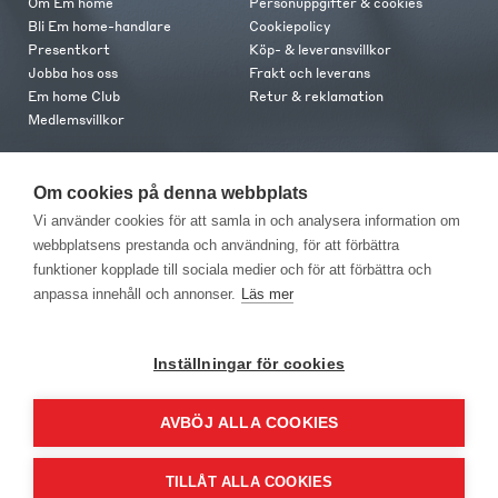
Om Em home
Personuppgifter & cookies
Bli Em home-handlare
Cookiepolicy
Presentkort
Köp- & leveransvillkor
Jobba hos oss
Frakt och leverans
Em home Club
Retur & reklamation
Medlemsvillkor
Kontakt
Om cookies på denna webbplats
Kontakta oss
Vi använder cookies för att samla in och analysera information om
Butiker
webbplatsens prestanda och användning, för att förbättra
Press
funktioner kopplade till sociala medier och för att förbättra och
anpassa innehåll och annonser.
Läs mer
Inställningar för cookies
AVBÖJ ALLA COOKIES
EM Home Möbler AB, Meteorologvägen 10, Telefon: 010-499 25 00,
E-post info@emhome.se
TILLÅT ALLA COOKIES