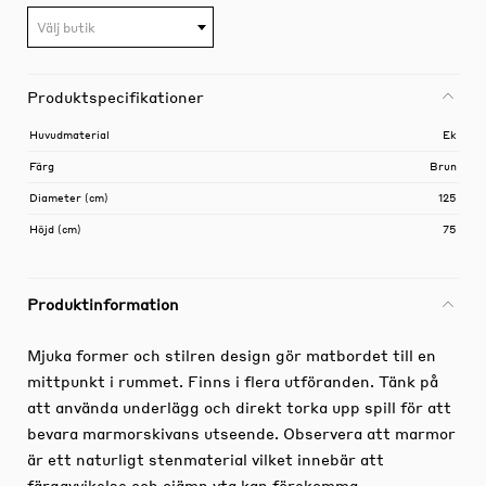
Välj butik
Produktspecifikationer
Huvudmaterial
Ek
Färg
Brun
Diameter (cm)
125
Höjd (cm)
75
Produktinformation
Mjuka former och stilren design gör matbordet till en
mittpunkt i rummet. Finns i flera utföranden. Tänk på
att använda underlägg och direkt torka upp spill för att
bevara marmorskivans utseende. Observera att marmor
är ett naturligt stenmaterial vilket innebär att
färgavvikelse och ojämn yta kan förekomma.