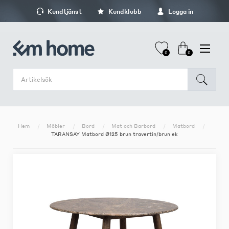
Kundtjänst
Kundklubb
Logga in
0
0
Hem
Möbler
Bord
Mat och Barbord
Matbord
TARANSAY Matbord Ø125 brun travertin/brun ek