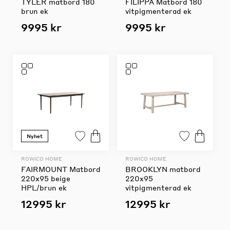
TYLER matbord 180
FILIPPA Matbord 180
brun ek
vitpigmenterad ek
9995 kr
9995 kr
Nyhet
ROWICO HOME
ROWICO HOME
FAIRMOUNT Matbord
BROOKLYN matbord
220x95 beige
220x95
HPL/brun ek
vitpigmenterad ek
12995 kr
12995 kr