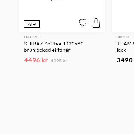
Nyhet
EM HOME
BIRGER
SHIRAZ Soffbord 120x60
TEAM S
brunlackad ekfanér
lack
4496 kr
3490 
4995 kr