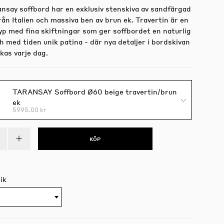
ansay soffbord har en exklusiv stenskiva av sandfärgad
rån Italien och massiva ben av brun ek. Travertin är en
yp med fina skiftningar som ger soffbordet en naturlig
 med tiden unik patina - där nya detaljer i bordskivan
kas varje dag.
TARANSAY Soffbord Ø60 beige travertin/brun
ek
5995.00 kr
KÖP
ik