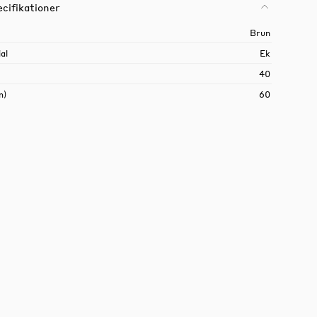
cifikationer
Brun
al
Ek
40
m)
60