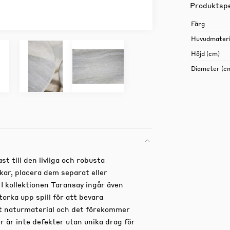
Produktspe
Färg
Huvudmateri
Höjd (cm)
Diameter (c
 till den livliga och robusta
ekar, placera dem separat eller
I kollektionen Taransay ingår även
orka upp spill för att bevara
tt naturmaterial och det förekommer
r är inte defekter utan unika drag för