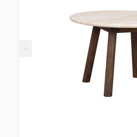
Möbelvård
Möbel och textilvård