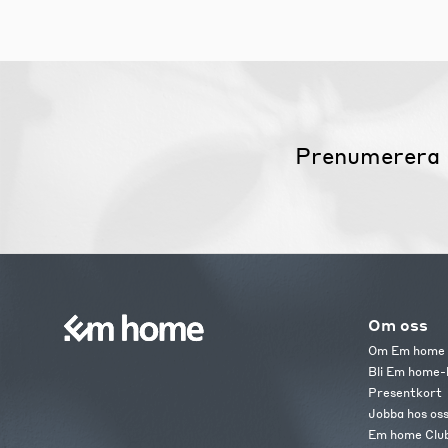
Prenumerera 
Om oss
Om Em home
Bli Em home-
Presentkort
Jobba hos os
Em home Clu