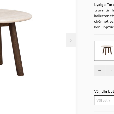
Lyxiga Tar
travertin f
kalkstenst
skönhet och
kan upptäc
Välj din but
Välj butik