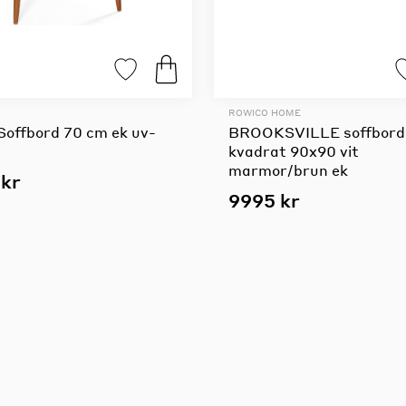
ROWICO HOME
offbord 70 cm ek uv-
BROOKSVILLE soffbord
kvadrat 90x90 vit
marmor/brun ek
kr
9995 kr