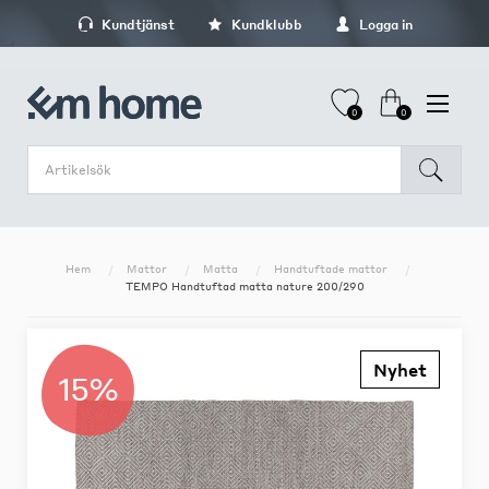
Kundtjänst
Kundklubb
Logga in
0
0
Hem
Mattor
Matta
Handtuftade mattor
TEMPO Handtuftad matta nature 200/290
Nyhet
15%