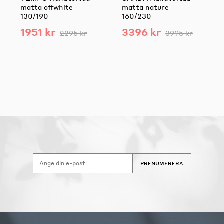
matta offwhite
matta nature
130/190
160/230
1951 kr
3396 kr
2295 kr
3995 kr
PRENUMERERA