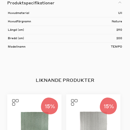
Produktspecifikationer
Huvudmaterial
Ull
Huvudfärgnamn
Nature
Längd (cm)
290
Bredd (cm)
200
Modellnamn
TEMPO
LIKNANDE PRODUKTER
15%
15%