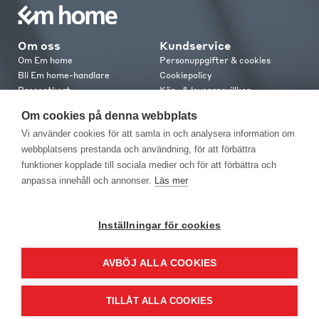
Om oss
Kundservice
Om Em home
Personuppgifter & cookies
Bli Em home-handlare
Cookiepolicy
Presentkort
Köp- & leveransvillkor
Jobba hos oss
Frakt och leverans
Om cookies på denna webbplats
Em home Club
Retur & reklamation
Vi använder cookies för att samla in och analysera information om
Medlemsvillkor
webbplatsens prestanda och användning, för att förbättra
funktioner kopplade till sociala medier och för att förbättra och
Kontakt
anpassa innehåll och annonser.
Läs mer
Kontakta oss
Butiker
Press
Inställningar för cookies
AVBÖJ ALLA COOKIES
TILLÅT ALLA COOKIES