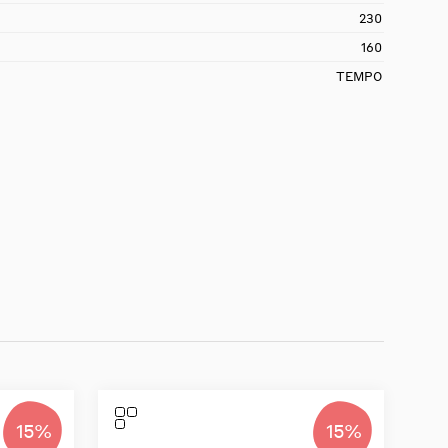
230
160
TEMPO
15%
15%