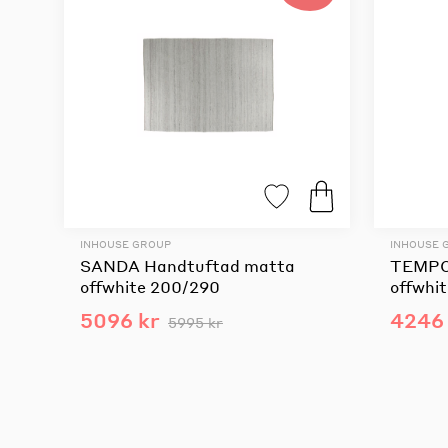
INHOUSE GROUP
INHOUSE 
SANDA Handtuftad matta
TEMPO
offwhite 200/290
offwhi
5096 kr
4246 
5995 kr