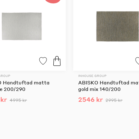
GROUP
INHOUSE GROUP
 Handtuftad matta
ABISKO Handtuftad ma
te 200/290
gold mix 140/200
kr
2546 kr
4995 kr
2995 kr