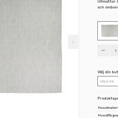
Ullmattor 
och ombonan
Välj din but
Välj butik
Produktspe
Huvudmateri
Huvudfärgn