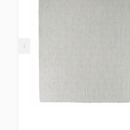
Möbelvård
Möbel och textilvård