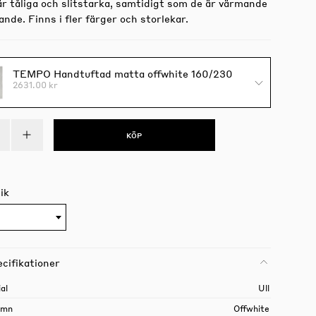
är tåliga och slitstarka, samtidigt som de är värmande
de. Finns i fler färger och storlekar.
TEMPO Handtuftad matta offwhite 160/230
2631.00 kr
KÖP
ik
cifikationer
al
Ull
amn
Offwhite