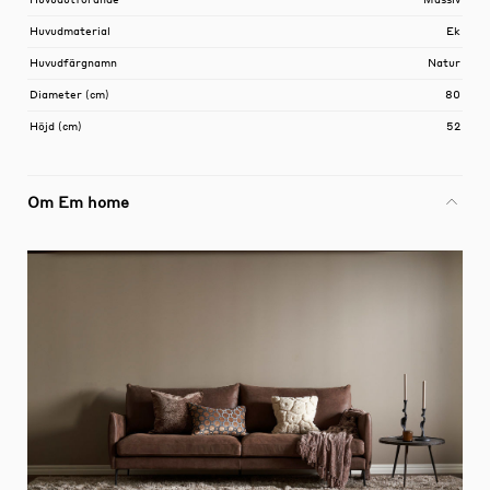
Huvudmaterial
Ek
Huvudfärgnamn
Natur
Diameter (cm)
80
Höjd (cm)
52
Om Em home