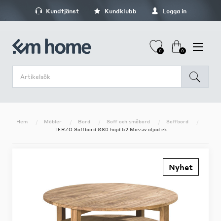
Kundtjänst
Kundklubb
Logga in
0
0
Hem
Möbler
Bord
Soff och småbord
Soffbord
TERZO Soffbord Ø80 höjd 52 Massiv oljad ek
Nyhet