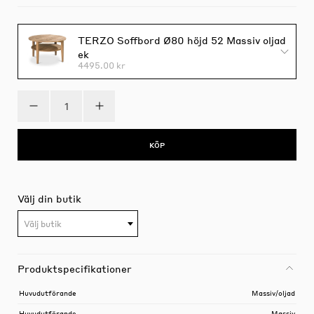
TERZO Soffbord Ø80 höjd 52 Massiv oljad
ek
4495.00 kr
KÖP
Välj din butik
Välj butik
Produktspecifikationer
Huvudutförande
Massiv/oljad
Huvudutförande
Massiv