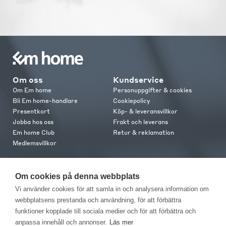
Om oss
Kundservice
Om Em home
Personuppgifter & cookies
Bli Em home-handlare
Cookiepolicy
Presentkort
Köp- & leveransvillkor
Jobba hos oss
Frakt och leverans
Em home Club
Retur & reklamation
Medlemsvillkor
Kontakt
Om cookies på denna webbplats
Kontakta oss
Vi använder cookies för att samla in och analysera information om
Butiker
webbplatsens prestanda och användning, för att förbättra
Press
funktioner kopplade till sociala medier och för att förbättra och
anpassa innehåll och annonser.
Läs mer