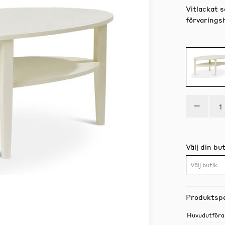
Vitlackat 
förvarings
Välj din but
Välj butik
Produktspe
Huvudutföra