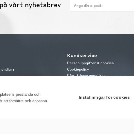
på vårt nyhetsbrev
Kundservice
Personuppgifter & cookies
handlare
Cookiepolicy
Köp- & leveransvillkor
s
Frakt och leverans
b
Retur & reklamation
or
bplatsens prestanda och
Inställningar för cookies
för att förbättra och anpassa