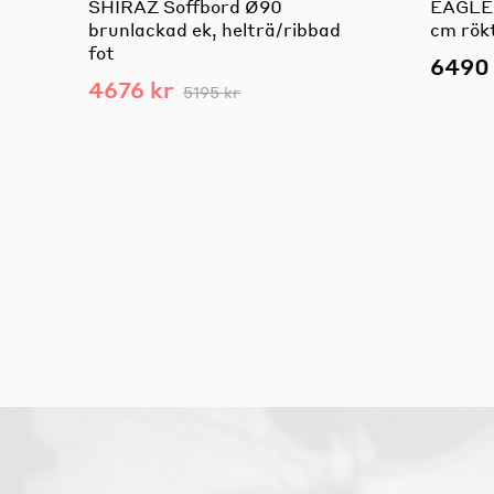
SHIRAZ Soffbord Ø90
EAGLE 
brunlackad ek, helträ/ribbad
cm rök
fot
6490 
4676 kr
5195 kr