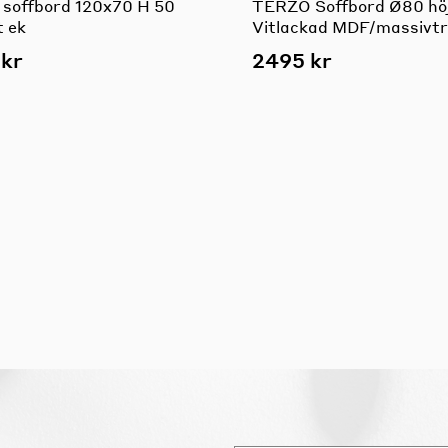
soffbord 120x70 H 50
TERZO Soffbord Ø80 hö
t ek
Vitlackad MDF/massivt
kr
2495 kr