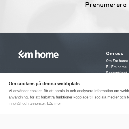
Prenumerera 
Om oss
Om Em home
Bli Em home-
Presentkort
Jobba hos os
Om cookies på denna webbplats
Em home Clu
Medlemsvillk
Vi använder cookies för att samla in och analysera information om web
användning, för att förbättra funktioner kopplade till sociala medier och 
innehåll och annonser.
Läs mer