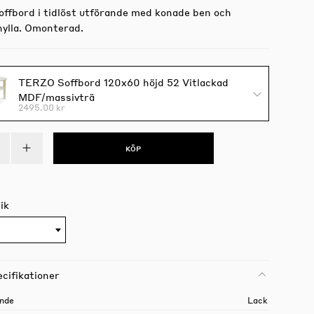
soffbord i tidlöst utförande med konade ben och
hylla. Omonterad.
TERZO Soffbord 120x60 höjd 52 Vitlackad
MDF/massivträ
2495.00 kr
KÖP
ik
cifikationer
nde
Lack