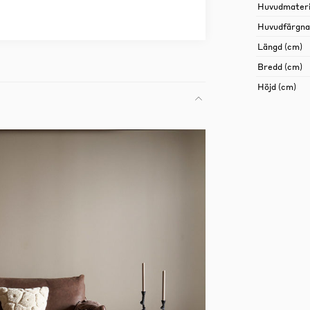
Huvudmateri
Huvudfärgn
Längd (cm)
Bredd (cm)
Höjd (cm)