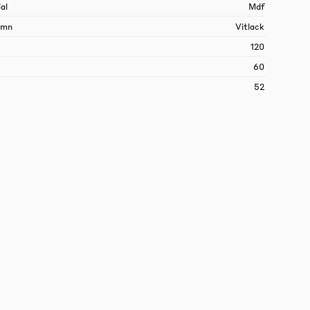
al
Mdf
amn
Vitlack
120
60
52