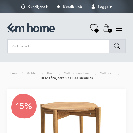
Kundtjänst
Kundklubb
Logga in
0
0
Hem
Möbler
Bord
Soff och småbord
Soffbord
TILIA Fåtöljbord Ø51 H55 lackad ek
15%