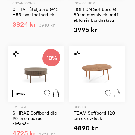
OSCARSSONS
ROWICO HOME
CELIA Fåtöljbord Ø43
HOLTON Soffbord Ø
H55 svartbetsad ek
80cm massiv ek, mdf
ekfanér bordsskiva
3324 kr
3910 kr
3995 kr
10%
Nyhet
EM HOME
BIRGER
SHIRAZ Soffbord dia
TEAM Soffbord 120
90 brunlackad
cm ek uv-lack
ekfanér
4890 kr
4725 kr
5250 kr