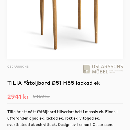
OSCARSSONS
TILIA Fåtöljbord Ø51 H55 lackad ek
2941 kr
3460 kr
Tilia är ett nätt fåtöljbord tillverkat helt i massiv ek. Finns i
utföranden oljad ek, lackad ek, rökt ek, vitoljad ek,
svartbetsad ek och vitlack. Design av Lennart Oscarsson.