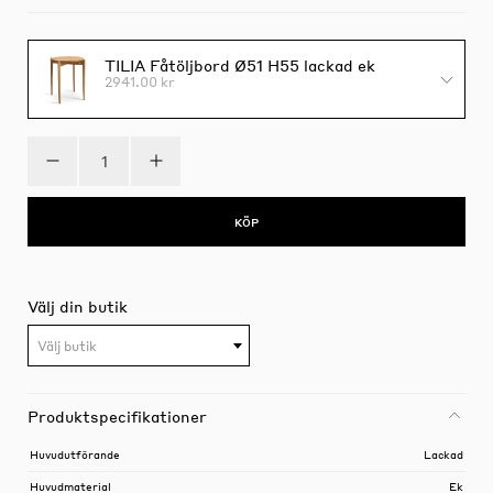
TILIA Fåtöljbord Ø51 H55 lackad ek
2941.00 kr
KÖP
Välj din butik
Välj butik
Produktspecifikationer
Huvudutförande
Lackad
Huvudmaterial
Ek