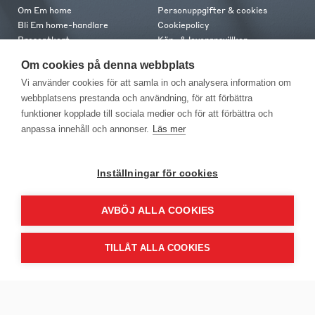
Om Em home
Personuppgifter & cookies
Bli Em home-handlare
Cookiepolicy
Presentkort
Köp- & leveransvillkor
Jobba hos oss
Frakt och leverans
Om cookies på denna webbplats
Em home Club
Retur & reklamation
Vi använder cookies för att samla in och analysera information om
Medlemsvillkor
webbplatsens prestanda och användning, för att förbättra
funktioner kopplade till sociala medier och för att förbättra och
Kontakt
anpassa innehåll och annonser.
Läs mer
Kontakta oss
Butiker
Press
Inställningar för cookies
AVBÖJ ALLA COOKIES
TILLÅT ALLA COOKIES
EM Home Möbler AB, Meteorologvägen 10, Telefon: 010-499 25 00,
E-post info@emhome.se