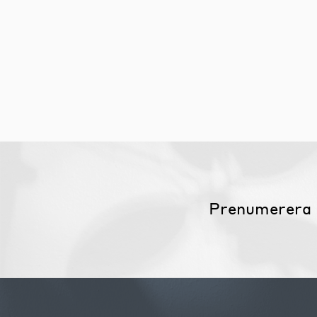
Möbelvård
Möbel och textilvård
Prenumerera 