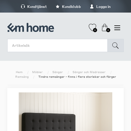
Kundtjänst
Kundklubb
Logga in
0
0
Hem
Möbler
Sängar
Sängar och Madrasser
Ramsäng
Tindra ramsängar - finns i flera storlekar och färger