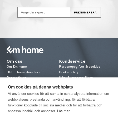
PRENUMERERA
Om oss
Kundservice
Om Em home
Personuppgifter & cookies
Bli Em home-handlare
Cookiepolicy
Presentkort
Köp- & leveransvillkor
Jobba hos oss
Frakt och leverans
Om cookies på denna webbplats
Em home Club
Retur & reklamation
Vi använder cookies för att samla in och analysera information om
Medlemsvillkor
webbplatsens prestanda och användning, för att förbättra
funktioner kopplade till sociala medier och för att förbättra och
Kontakt
anpassa innehåll och annonser.
Läs mer
Kontakta oss