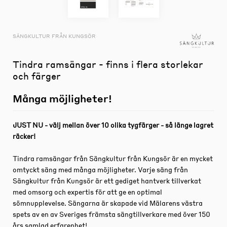
SÄNGKULTUR FRÅN KUNGSÖR
Tindra ramsängar - finns i flera storlekar
och färger
Många möjligheter!
JUST NU - välj mellan över 10 olika tygfärger - så länge lagret
räcker!
Tindra ramsängar från Sängkultur från Kungsör är en mycket
omtyckt säng med många möjligheter. Varje säng från
Sängkultur från Kungsör är ett gediget hantverk tillverkat
med omsorg och expertis för att ge en optimal
sömnupplevelse. Sängarna är skapade vid Mälarens västra
spets av en av Sveriges främsta sängtillverkare med över 150
års samlad erfarenhet!