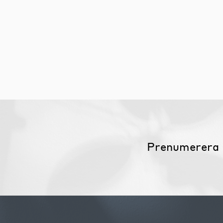
Möbelvård
Möbel och textilvård
Prenumerera 