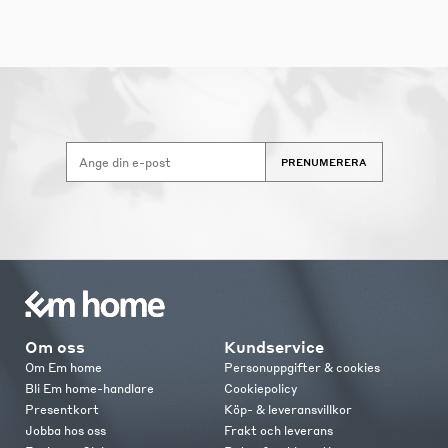
PRENUMERERA
Om oss
Kundservice
Om Em home
Personuppgifter & cookies
Bli Em home-handlare
Cookiepolicy
Presentkort
Köp- & leveransvillkor
Jobba hos oss
Frakt och leverans