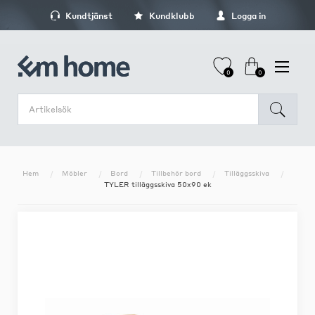
Kundtjänst
Kundklubb
Logga in
0
0
Hem
Möbler
Bord
Tillbehör bord
Tilläggsskiva
TYLER tilläggsskiva 50x90 ek