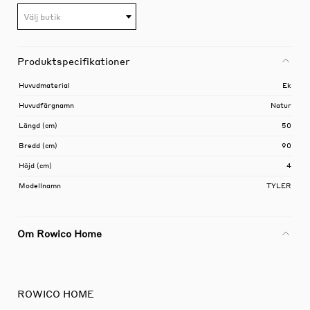
Välj butik
Produktspecifikationer
Huvudmaterial
Ek
Huvudfärgnamn
Natur
Längd (cm)
50
Bredd (cm)
90
Höjd (cm)
4
Modellnamn
TYLER
Om Rowico Home
ROWICO HOME