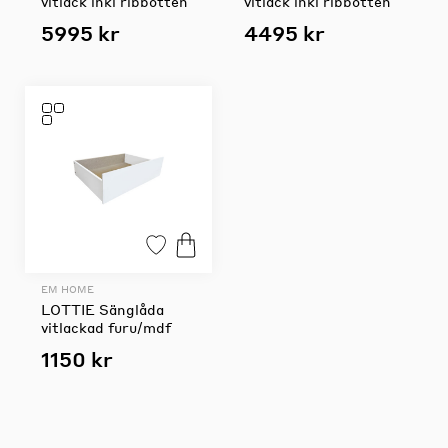
vitlack inkl ribbotten
vitlack inkl ribbotten
5995 kr
4495 kr
EM HOME
LOTTIE Sänglåda
vitlackad furu/mdf
1150 kr