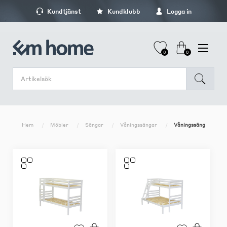
Kundtjänst
Kundklubb
Logga in
0
0
Hem
Möbler
Sängar
Våningssängar
Våningssäng