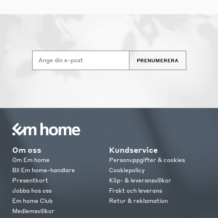
PRENUMERERA
Om oss
Kundservice
Om Em home
Personuppgifter & cookies
Bli Em home-handlare
Cookiepolicy
Presentkort
Köp- & leveransvillkor
Jobba hos oss
Frakt och leverans
Em home Club
Retur & reklamation
Medlemsvillkor