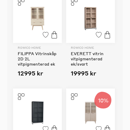
ROWICO HOME
ROWICO HOME
FILIPPA Vitrinskåp
EVERETT vitrin
2D 2L
vitpigmenterad
vitpigmenterad ek
ek/svart
12995 kr
19995 kr
10%