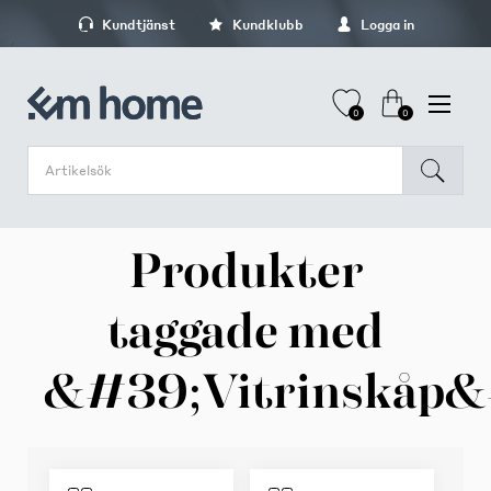
Kundtjänst
Kundklubb
Logga in
0
0
Produkter
taggade med
&#39;Vitrinskåp&