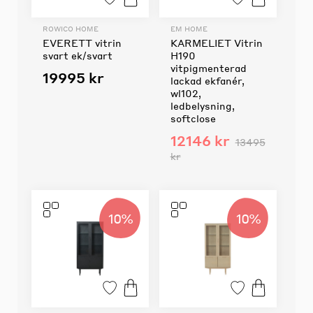
ROWICO HOME
EM HOME
EVERETT vitrin
KARMELIET Vitrin
svart ek/svart
H190
vitpigmenterad
19995 kr
lackad ekfanér,
wl102,
ledbelysning,
softclose
12146 kr
13495
kr
10%
10%