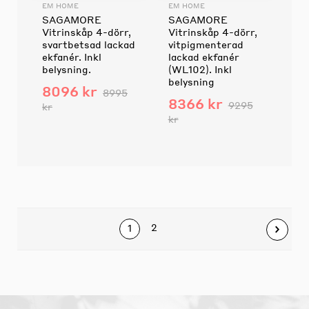
EM HOME
EM HOME
SAGAMORE
SAGAMORE
Vitrinskåp 4-dörr,
Vitrinskåp 4-dörr,
svartbetsad lackad
vitpigmenterad
ekfanér. Inkl
lackad ekfanér
belysning.
(WL102). Inkl
belysning
8096 kr
8995
8366 kr
9295
kr
kr
2
1