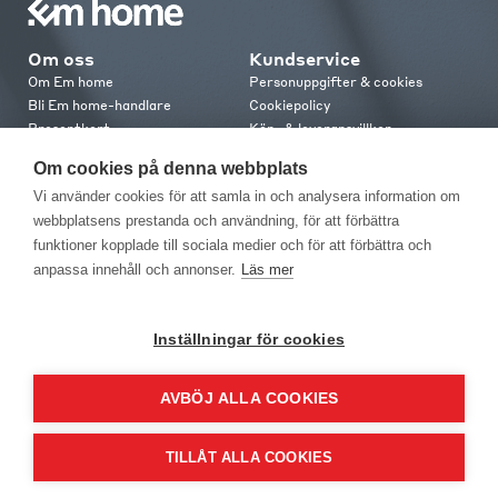
Om oss
Kundservice
Om Em home
Personuppgifter & cookies
Bli Em home-handlare
Cookiepolicy
Presentkort
Köp- & leveransvillkor
Jobba hos oss
Frakt och leverans
Om cookies på denna webbplats
Em home Club
Retur & reklamation
Vi använder cookies för att samla in och analysera information om
Medlemsvillkor
webbplatsens prestanda och användning, för att förbättra
funktioner kopplade till sociala medier och för att förbättra och
Kontakt
anpassa innehåll och annonser.
Läs mer
Kontakta oss
Butiker
Press
Inställningar för cookies
AVBÖJ ALLA COOKIES
TILLÅT ALLA COOKIES