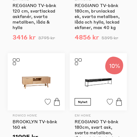
REGGIANO TV-bänk
REGGIANO TV-bänk
120 cm, svartlackad
180cm, brunlackad
askfanér, svarta
ek, svarta metallben,
metallben, låda &
låda och hylla, lackad
hylla
ekfaner, max 40 kg
3416 kr
4856 kr
3795 kr
5395 kr
10%
Nyhet
ROWICO HOME
EM HOME
BROOKLYN TV-bänk
REGGIANO TV-bänk
160 ek
180cm, svart ask,
svarta metallben,
11995 kr