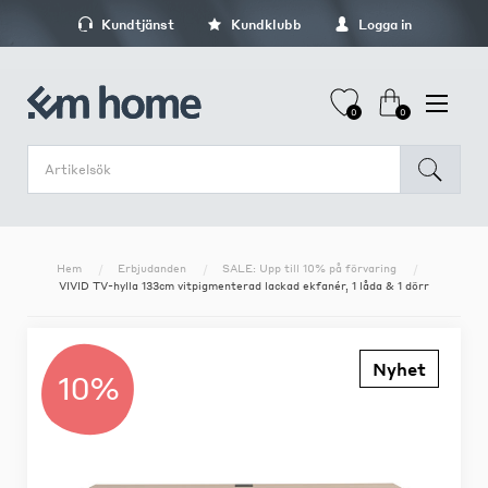
Kundtjänst
Kundklubb
Logga in
0
0
Hem
Erbjudanden
SALE: Upp till 10% på förvaring
VIVID TV-hylla 133cm vitpigmenterad lackad ekfanér, 1 låda & 1 dörr
Nyhet
10%