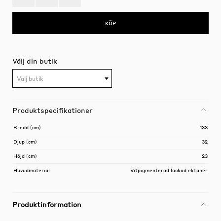
KÖP
Välj din butik
Välj butik
Produktspecifikationer
Bredd (cm)
133
Djup (cm)
32
Höjd (cm)
23
Huvudmaterial
Vitpigmenterad lackad ekfanér
Produktinformation