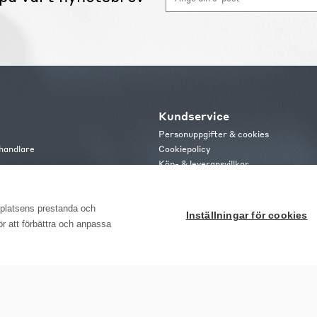
Kundservice
Personuppgifter & cookies
handlare
Cookiepolicy
Köp- & leveransvillkor
s
Frakt och leverans
b
Retur & reklamation
or
bplatsens prestanda och
Inställningar för cookies
för att förbättra och anpassa
ome Möbler AB, Meteorologvägen 10, Telefon: 010-499 25 00, E-post info@emho