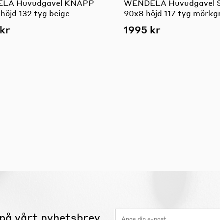
LA Huvudgavel KNAPP
WENDELA Huvudgavel 
höjd 132 tyg beige
90x8 höjd 117 tyg mörkg
kr
1995 kr
på vårt nyhetsbrev