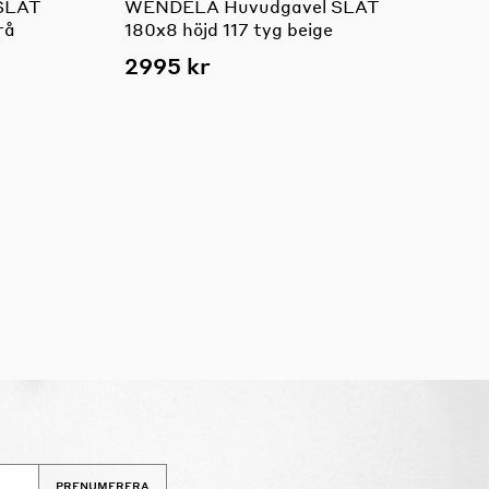
SLÄT
WENDELA Huvudgavel SLÄT
rå
180x8 höjd 117 tyg beige
2995 kr
PRENUMERERA