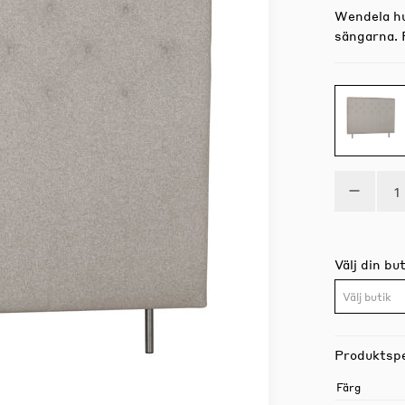
Wendela hu
sängarna. F
Välj din but
Välj butik
Produktspe
Färg