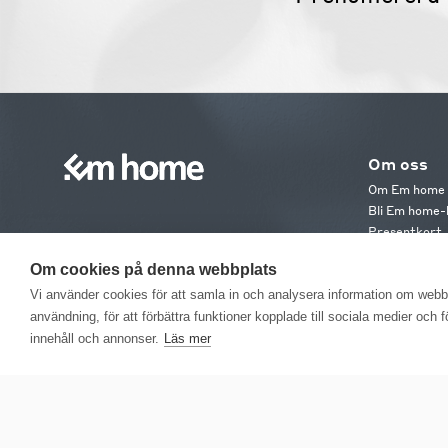
Om oss
Om Em home
Bli Em home-
Presentkort
Jobba hos os
Om cookies på denna webbplats
Em home Clu
Medlemsvillk
Vi använder cookies för att samla in och analysera information om web
användning, för att förbättra funktioner kopplade till sociala medier och 
innehåll och annonser.
Läs mer
EM H