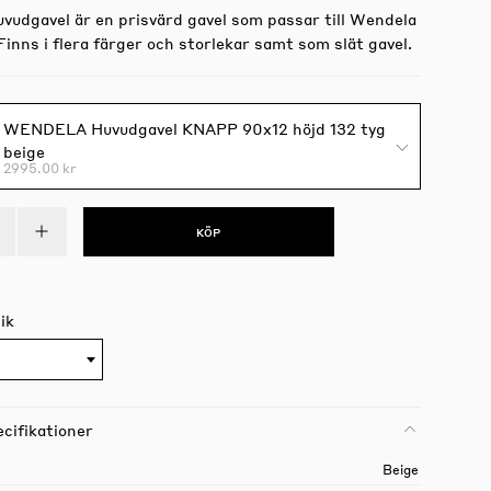
vudgavel är en prisvärd gavel som passar till Wendela
inns i flera färger och storlekar samt som slät gavel.
WENDELA Huvudgavel KNAPP 90x12 höjd 132 tyg
beige
2995.00 kr
KÖP
ik
cifikationer
Beige