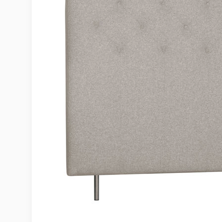
Möbelvård
Möbel och textilvård