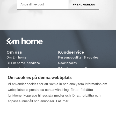
PRENUMERERA
Om oss
Kundservice
Om Em home
Personuppgifter & cookies
Bli Em home-handlare
Cookiepolicy
Presentkort
Köp- & leveransvillkor
Jobba hos oss
Frakt och leverans
Om cookies på denna webbplats
Em home Club
Retur & reklamation
Vi använder cookies för att samla in och analysera information om
Medlemsvillkor
webbplatsens prestanda och användning, för att förbättra
funktioner kopplade till sociala medier och för att förbättra och
Kontakt
anpassa innehåll och annonser.
Läs mer
Kontakta oss
Butiker
Press