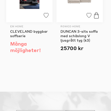
EM HOME
ROWICO HOME
CLEVELAND byggbar
DUNCAN 3-sits soffa
soffserie
med schäslong V
ljusgrått tyg (k3)
Många
25700 kr
möjligheter!