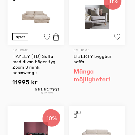
10%
Nyhet
EM HOME
EM HOME
HAYLEY (TD) Soffa
LIBERTY byggbar
med divan höger tyg
soffa
Zoom 3 mink
Många
ben=wenge
möjligheter!
11995 kr
10%