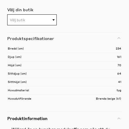
Välj din butik
Välj butik
Produktspecifikationer
Bredd (cm)
234
Djup (cm)
161
Höjd (cm)
70
Sittdjup (cm)
64
Sitthöjd (cm)
41
Huvudmaterial
tyg
Huvudutförande
Brenda beige (k1)
Produktinformation
Willard är en byggbar modulsoffa som gör att du