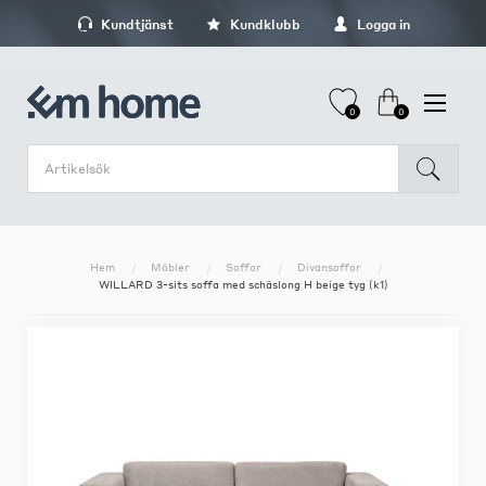
Kundtjänst
Kundklubb
Logga in
0
0
Hem
Möbler
Soffor
Divansoffor
WILLARD 3-sits soffa med schäslong H beige tyg (k1)