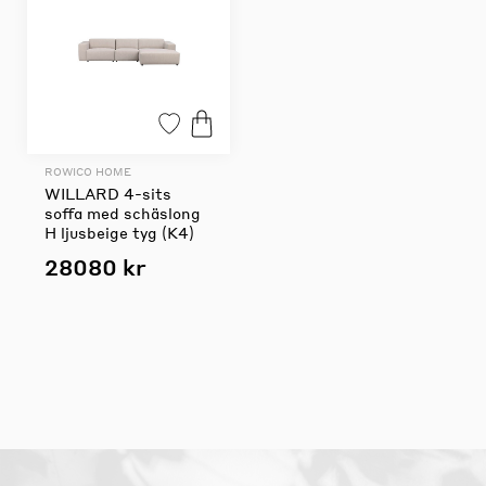
ROWICO HOME
WILLARD 4-sits
soffa med schäslong
H ljusbeige tyg (K4)
28080 kr