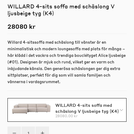
WILLARD 4-sits soffa med schäslong V
ljusbeige tyg (K4)
28080 kr
Willard 4-sitssoffa med schäslong till vänster är en
minimalistisk och modern loungesoffa med plats för många –
här klädd i det vackra och trendiga bouclétyget Alice ljusbeige
(#01). Designen är mjuk och rund, vilket ger en varm och
inbjudande känsla. Den generösa schäslongen ger dig extra
sittplatser, perfekt för dig som vill samla familjen och
vännerna i vardagsrummet.
WILLARD 4-sits soffa med
schäslong V ljusbeige tyg (K4)
28080.00 kr