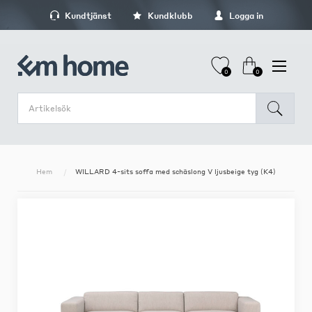
Kundtjänst
Kundklubb
Logga in
0
0
Hem
WILLARD 4-sits soffa med schäslong V ljusbeige tyg (K4)