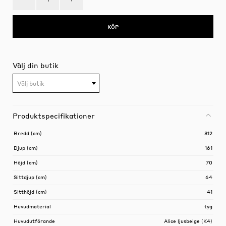
KÖP
Välj din butik
Välj butik
Produktspecifikationer
Bredd (cm)
312
Djup (cm)
161
Höjd (cm)
70
Sittdjup (cm)
64
Sitthöjd (cm)
41
Huvudmaterial
tyg
Huvudutförande
Alice ljusbeige (K4)