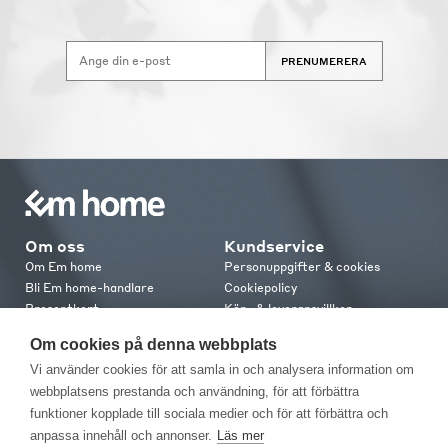
PRENUMERERA
Om oss
Kundservice
Om Em home
Personuppgifter & cookies
Bli Em home-handlare
Cookiepolicy
Presentkort
Köp- & leveransvillkor
Jobba hos oss
Frakt och leverans
Om cookies på denna webbplats
Em home Club
Retur & reklamation
Vi använder cookies för att samla in och analysera information om
Medlemsvillkor
webbplatsens prestanda och användning, för att förbättra
funktioner kopplade till sociala medier och för att förbättra och
Kontakt
anpassa innehåll och annonser.
Läs mer
Kontakta oss