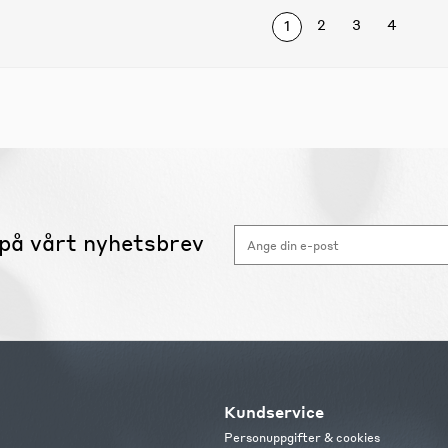
2
3
4
1
på vårt nyhetsbrev
Kundservice
Personuppgifter & cookies