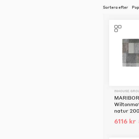
Sortera efter
Möbelvård
Möbel och textilvård
INHOUSE GRO
MARIBO
Wiltonmat
natur 20
6116 kr