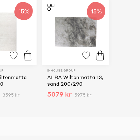
15%
15%
UP
INHOUSE GROUP
ltonmatta
ALBA Wiltonmatta 13,
30
sand 200/290
5079 kr
3595 kr
5975 kr