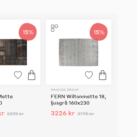
15%
15%
INHOUSE GROUP
Matta
FERN Wiltonmatta 18,
0
ljusgrå 160x230
kr
3226 kr
2395 kr
3795 kr