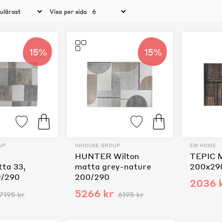
Visa
per sida
15%
15%
UP
INHOUSE GROUP
EM HOME
R
HUNTER Wilton
TEPIC 
ta 33,
matta grey-nature
200x29
0/290
200/290
2036 
5266 kr
7195 kr
6195 kr