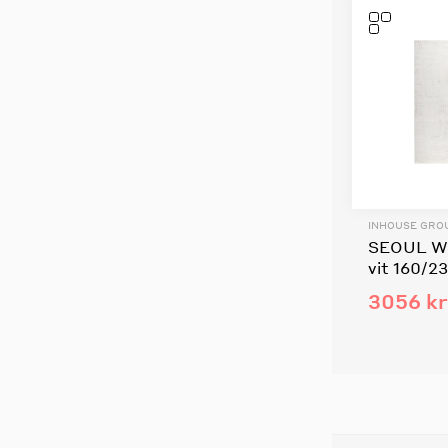
INHOUSE GRO
SEOUL Wi
vit 160/2
3056 kr