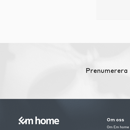
Prenumerera 
Om oss
Om Em home