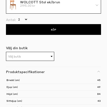
WOLCOTT Stol ek/brun
2195.00 kr
Antal:
KÖP
Välj din butik
Välj butik
Produktspecifikationer
Bredd (cm)
45
Djup (cm)
49
Höjd (cm)
84
Sittdjup (cm)
43