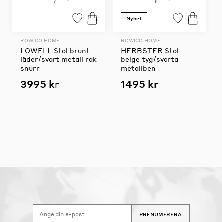
Nyhet
ROWICO HOME
ROWICO HOME
LOWELL Stol brunt
HERBSTER Stol
läder/svart metall rak
beige tyg/svarta
snurr
metallben
3995 kr
1495 kr
PRENUMERERA