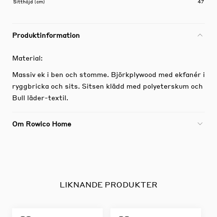
Sitthöjd (cm)
47
Produktinformation
Material:
Massiv ek i ben och stomme. Björkplywood med ekfanér i
ryggbricka och sits. Sitsen klädd med polyeterskum och
Bull läder-textil.
Om Rowico Home
LIKNANDE PRODUKTER