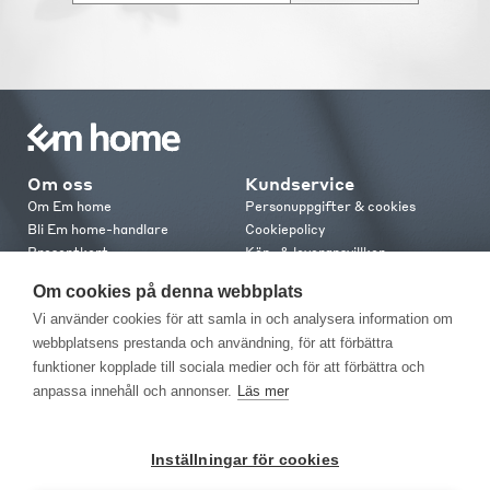
Om oss
Kundservice
Om Em home
Personuppgifter & cookies
Bli Em home-handlare
Cookiepolicy
Presentkort
Köp- & leveransvillkor
Jobba hos oss
Frakt och leverans
Om cookies på denna webbplats
Em home Club
Retur & reklamation
Vi använder cookies för att samla in och analysera information om
Medlemsvillkor
webbplatsens prestanda och användning, för att förbättra
funktioner kopplade till sociala medier och för att förbättra och
Kontakt
anpassa innehåll och annonser.
Läs mer
Kontakta oss
Butiker
Press
Inställningar för cookies